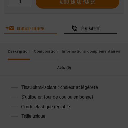
quantité de Bonnet tour de cou Suprafleece
AJOUTER AU PANIER
DEMANDER UN DEVIS
ÊTRE RAPPELÉ
Description
Composition
Informations complémentaires
Avis (0)
Tissu ultra-isolant : chaleur et légèreté
S'utilise en tour de cou ou en bonnet
Corde élastique réglable.
Taille unique