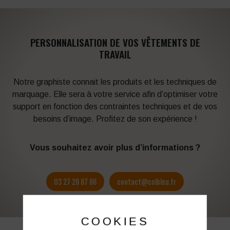
PERSONNALISATION DE VOS VÊTEMENTS DE
TRAVAIL
Notre graphiste connait les produits et les techniques de
marquage. Elle sera à votre service afin d’optimiser votre
support en fonction des contraintes techniques et de vos
besoins d’image. Profitez de son expérience !
Vous souhaitez avoir plus d’informations ?
03 27 28 87 86
contact@colbleu.fr
COOKIES