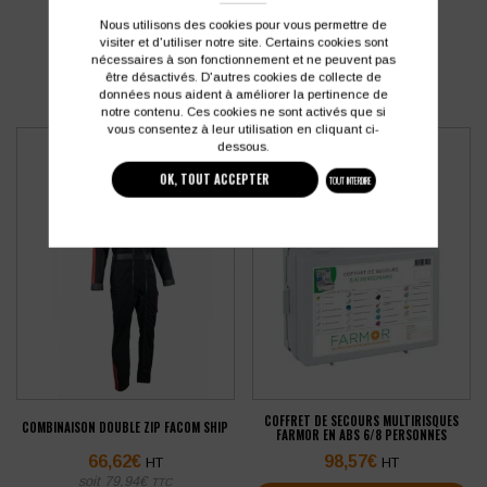
PRODUITS SIMILAIRES
Nous utilisons des cookies pour vous permettre de
visiter et d'utiliser notre site. Certains cookies sont
nécessaires à son fonctionnement et ne peuvent pas
être désactivés. D'autres cookies de collecte de
données nous aident à améliorer la pertinence de
notre contenu. Ces cookies ne sont activés que si
vous consentez à leur utilisation en cliquant ci-
dessous.
OK, TOUT ACCEPTER
TOUT INTERDIRE
COFFRET DE SECOURS MULTIRISQUES
COMBINAISON DOUBLE ZIP FACOM SHIP
FARMOR EN ABS 6/8 PERSONNES
66,62
€
98,57
€
HT
HT
soit
79,94
€
TTC