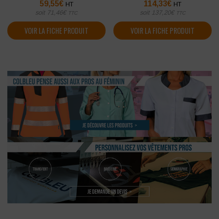
59,55
€
114,33
€
HT
HT
soit
71,46
€
soit
137,20
€
TTC
TTC
VOIR LA FICHE PRODUIT
VOIR LA FICHE PRODUIT