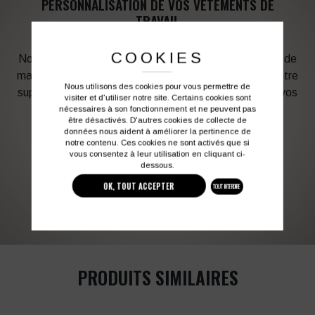
PERSONNALISATION DE VOS VÊTEMENTS DE
TRAVAIL
COOKIES
Notre graphiste connait les produits et les techniques de
marquage. Elle sera à votre service afin d’optimiser votre
Nous utilisons des cookies pour vous permettre de
support en fonction des contraintes techniques et de vos
visiter et d'utiliser notre site. Certains cookies sont
besoins d’image. Profitez de son expérience !
nécessaires à son fonctionnement et ne peuvent pas
être désactivés. D'autres cookies de collecte de
données nous aident à améliorer la pertinence de
notre contenu. Ces cookies ne sont activés que si
Vous souhaitez avoir plus d’informations ?
vous consentez à leur utilisation en cliquant ci-
dessous.
OK, TOUT ACCEPTER
TOUT INTERDIRE
03 27 28 87 86
contact@colbleu.fr
PRODUITS SIMILAIRES