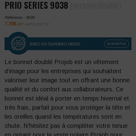
PRIO SERIES 9038
(personnalisable)
Référence :
9038
7,70
€
HT
soit
9,24
€
TTC
RENDEZ VOS ÉQUIPEMENTS UNIQUES
EN SAVOIR PLUS
Le bonnet doublé Projob est un vêtement
d’image pour les entreprises qui souhaitent
valoriser leur image tout en offrant une bonne
qualité et du confort aux collaborateurs. Ce
bonnet est idéal à porter en temps hivernal et
très frais, parfait pour vous protéger la tête et
les oreilles quand les températures sont en
chute. N’hésitez pas à compléter votre tenue
en optant pour la veste polaire Projob pour