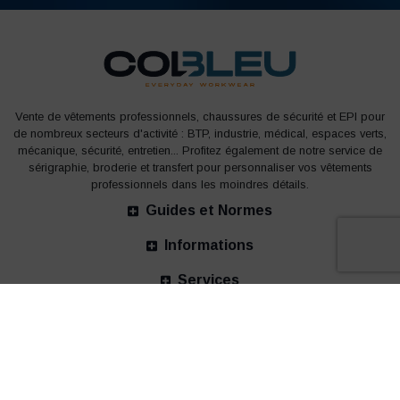
Vente de vêtements professionnels, chaussures de sécurité et EPI pour
de nombreux secteurs d'activité : BTP, industrie, médical, espaces verts,
mécanique, sécurité, entretien... Profitez également de notre service de
sérigraphie, broderie et transfert pour personnaliser vos vêtements
professionnels dans les moindres détails.
Guides et Normes
Informations
Services
Nos bureaux
© 2002-2026 COLBLEU - tous droits réservés -
Mentions légales
-
Politique de