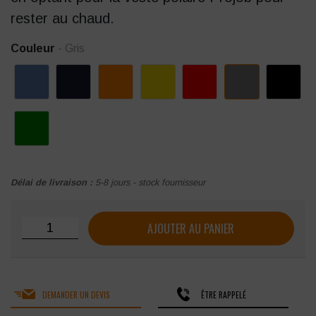
rester au chaud.
Couleur
- Gris
Délai de livraison :
5-8 jours - stock fournisseur
quantité de Bonnet doublé polaire ProJob Prio Series 9038
AJOUTER AU PANIER
DEMANDER UN DEVIS
ÊTRE RAPPELÉ