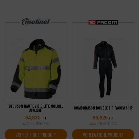
BLOUSON HAUTE VISIBILITÉ MOLINEL
COMBINAISON DOUBLE ZIP FACOM SHIP
LUKLIGHT
64,83
€
66,62
€
HT
HT
soit
77,80
€
soit
79,94
€
TTC
TTC
VOIR LA FICHE PRODUIT
VOIR LA FICHE PRODUIT