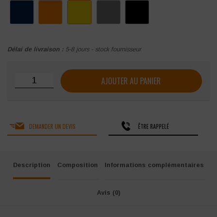
Délai de livraison :
5-8 jours - stock fournisseur
quantité de Bonnet double LED Portwest B029
AJOUTER AU PANIER
DEMANDER UN DEVIS
ÊTRE RAPPELÉ
Description
Composition
Informations complémentaires
Avis (0)