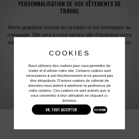
PERSONNALISATION DE VOS VÊTEMENTS DE
TRAVAIL
Notre graphiste connait les produits et les techniques de
marquage. Elle sera à votre service afin d’optimiser votre
support en fonction des contraintes techniques et de vos
besoins d’image. Profitez de son expérience !
COOKIES
Nous utilisons des cookies pour vous permettre de
Vous souhaitez avoir plus d’informations ?
visiter et d'utiliser notre site. Certains cookies sont
nécessaires à son fonctionnement et ne peuvent pas
être désactivés. D'autres cookies de collecte de
données nous aident à améliorer la pertinence de
03 27 28 87 86
contact@colbleu.fr
notre contenu. Ces cookies ne sont activés que si
vous consentez à leur utilisation en cliquant ci-
dessous.
OK, TOUT ACCEPTER
TOUT INTERDIRE
PRODUITS SIMILAIRES