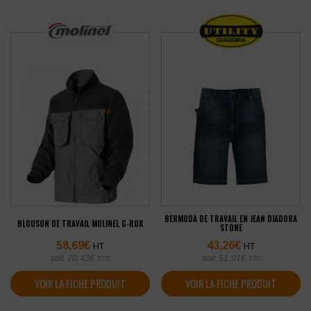
BERMUDA DE TRAVAIL EN JEAN DIADORA
BLOUSON DE TRAVAIL MOLINEL G-ROK
STONE
58,69
€
43,26
€
HT
HT
soit
70,43
€
soit
51,91
€
TTC
TTC
VOIR LA FICHE PRODUIT
VOIR LA FICHE PRODUIT