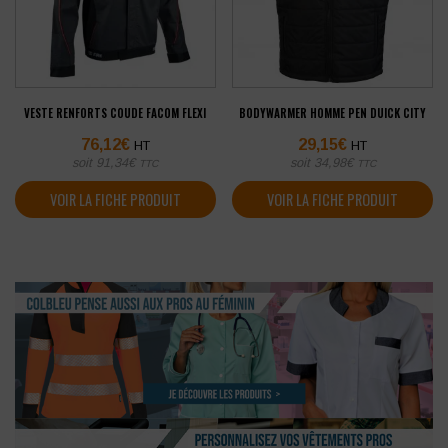
VESTE RENFORTS COUDE FACOM FLEXI
BODYWARMER HOMME PEN DUICK CITY
76,12
€
29,15
€
HT
HT
soit
91,34
€
soit
34,98
€
TTC
TTC
VOIR LA FICHE PRODUIT
VOIR LA FICHE PRODUIT