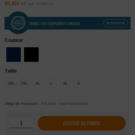
60,41
€
HT
soit
72,49
€
TTC
RENDEZ VOS ÉQUIPEMENTS UNIQUES
EN SAVOIR PLUS
Couleur
Taille
3XL
2XL
XL
L
M
S
Délai de livraison :
5-8 jours - stock fournisseur
quantité de Bodywarmer pour femme Tee Jays Zepelin
AJOUTER AU PANIER