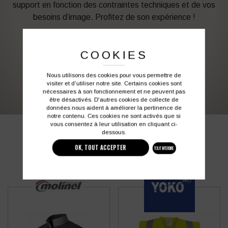
support en fonction des contraintes techniques et de vos
besoins d’image. Profitez de son expérience !
Vous souhaitez avoir plus d’informations ?
COOKIES
Nous utilisons des cookies pour vous permettre de
03 27 28 87 86
contact@colbleu.fr
visiter et d'utiliser notre site. Certains cookies sont
nécessaires à son fonctionnement et ne peuvent pas
être désactivés. D'autres cookies de collecte de
données nous aident à améliorer la pertinence de
notre contenu. Ces cookies ne sont activés que si
vous consentez à leur utilisation en cliquant ci-
PRODUITS SIMILAIRES
dessous.
OK, TOUT ACCEPTER
TOUT INTERDIRE