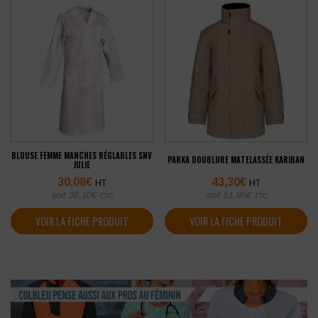
BLOUSE FEMME MANCHES RÉGLABLES SNV
PARKA DOUBLURE MATELASSÉE KARIBAN
JULIE
30,08
€
43,30
€
HT
HT
soit
36,10
€
soit
51,96
€
TTC
TTC
VOIR LA FICHE PRODUIT
VOIR LA FICHE PRODUIT