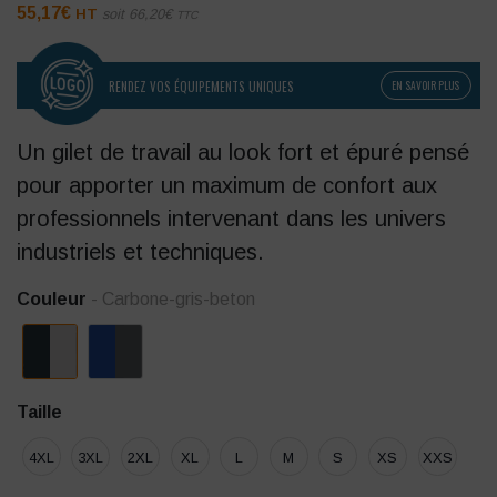
55,17
€
HT
soit
66,20
€
TTC
RENDEZ VOS ÉQUIPEMENTS UNIQUES
EN SAVOIR PLUS
Un gilet de travail au look fort et épuré pensé
pour apporter un maximum de confort aux
professionnels intervenant dans les univers
industriels et techniques.
Couleur
- Carbone-gris-beton
Taille
4XL
3XL
2XL
XL
L
M
S
XS
XXS