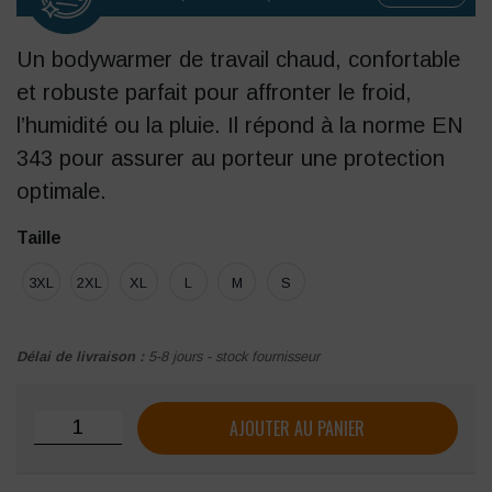
Un bodywarmer de travail chaud, confortable
et robuste parfait pour affronter le froid,
l’humidité ou la pluie. Il répond à la norme EN
343 pour assurer au porteur une protection
optimale.
Taille
3XL
2XL
XL
L
M
S
Délai de livraison :
5-8 jours - stock fournisseur
quantité de Bodywarmer Molinel Intempéries
AJOUTER AU PANIER