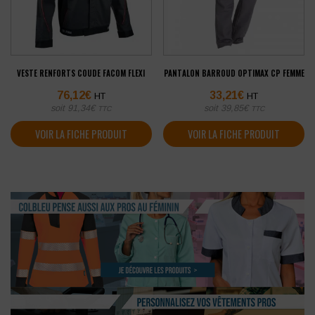
VESTE RENFORTS COUDE FACOM FLEXI
PANTALON BARROUD OPTIMAX CP FEMME
76,12
€
33,21
€
HT
HT
soit
91,34
€
soit
39,85
€
TTC
TTC
VOIR LA FICHE PRODUIT
VOIR LA FICHE PRODUIT