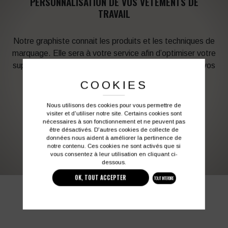
PERSONNALISATION DE VOS VÊTEMENTS DE
TRAVAIL
Notre graphiste connait les produits et les techniques de
marquage. Elle sera à votre service afin d’optimiser votre
support en fonction des contraintes techniques et de vos
besoins d’image. Profitez de son expérience !
COOKIES
Vous souhaitez avoir plus d’informations ?
Nous utilisons des cookies pour vous permettre de
visiter et d'utiliser notre site. Certains cookies sont
nécessaires à son fonctionnement et ne peuvent pas
être désactivés. D'autres cookies de collecte de
03 27 28 87 86
contact@colbleu.fr
données nous aident à améliorer la pertinence de
notre contenu. Ces cookies ne sont activés que si
vous consentez à leur utilisation en cliquant ci-
dessous.
OK, TOUT ACCEPTER
TOUT INTERDIRE
PRODUITS SIMILAIRES