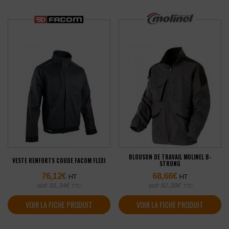
BLOUSON DE TRAVAIL MOLINEL B-
VESTE RENFORTS COUDE FACOM FLEXI
STRONG
76,12
€
68,66
€
HT
HT
soit
91,34
€
soit
82,39
€
TTC
TTC
VOIR LA FICHE PRODUIT
VOIR LA FICHE PRODUIT