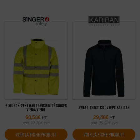
BLOUSON 2EN1 HAUTE VISIBILITÉ SINGER
SWEAT-SHIRT COL ZIPPÉ KARIBAN
VIENA/VIENO
60,58
€
29,48
€
HT
HT
soit
72,70
€
soit
35,38
€
TTC
TTC
VOIR LA FICHE PRODUIT
VOIR LA FICHE PRODUIT