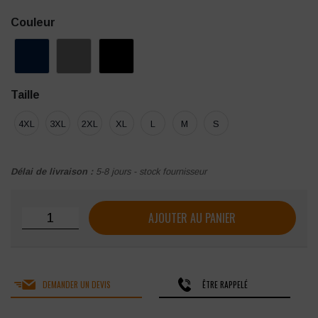
Couleur
Taille
4XL
3XL
2XL
XL
L
M
S
Délai de livraison :
5-8 jours - stock fournisseur
quantité de Bodywarmer doudoune unisexe sans manches 
AJOUTER AU PANIER
DEMANDER UN DEVIS
ÊTRE RAPPELÉ