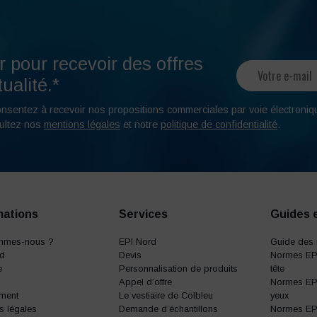
r pour recevoir des offres
ualité.*
onsentez à recevoir nos propositions commerciales par voie électroniq
ultez nos
mentions légales
et notre
politique de confidentialité
.
mations
Services
Guides 
mmes-nous ?
EPI Nord
Guide des 
rd
Devis
Normes EPI
e
Personnalisation de produits
tête
Appel d’offre
Normes EPI
ment
Le vestiaire de Colbleu
yeux
s légales
Demande d’échantillons
Normes EPI