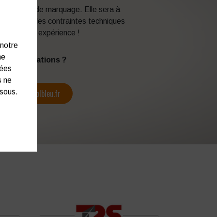
 techniques de marquage. Elle sera à
en fonction des contraintes techniques
itez de son expérience !
 notre
ne
s d’informations ?
nées
s ne
contact@colbleu.fr
ssous.