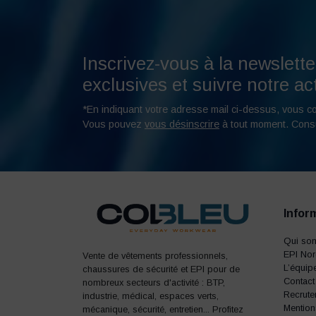
Inscrivez-vous à la newslette
exclusives et suivre notre act
*En indiquant votre adresse mail ci-dessus, vous c
Vous pouvez
vous désinscrire
à tout moment. Cons
Infor
Qui so
EPI No
Vente de vêtements professionnels,
L’équip
chaussures de sécurité et EPI pour de
Contact
nombreux secteurs d'activité : BTP,
Recrute
industrie, médical, espaces verts,
Mention
mécanique, sécurité, entretien... Profitez