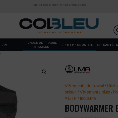
+ de 24 ans d’expérience à vos côtés
TENUES DE TRAVAIL
EPI
EPI BTP / INDUSTRIE
EPI SANTÉ /
DE SAISON
E
Vêtements de travail
/
Gilets
saison
/
Vêtements pluie / hi
//
BTP / Industrie
BODYWARMER B