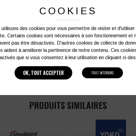
Notre graphiste connait les produits et les
COOKIES
votre service afin d’optimiser votre support 
et de vos besoins d’image. Prof
utilisons des cookies pour vous permettre de visiter et d'utiliser
ite. Certains cookies sont nécessaires à son fonctionnement et 
Vous souhaitez avoir plu
vent pas être désactivés. D'autres cookies de collecte de don
s aident à améliorer la pertinence de notre contenu. Ces cookie
03 27 28 87 86
activés que si vous consentez à leur utilisation en cliquant ci-de
OK, TOUT ACCEPTER
TOUT INTERDIRE
PRODUITS SIMILAIRES