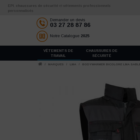
Aller au contenu
EPI
,
chaussures de sécurité
et
vêtements professionnels
personnalisés
Demander un devis
03 27 28 87 86
Notre Catalogue
2025
VÊTEMENTS DE
CHAUSSURES DE
TRAVAIL
SÉCURITÉ
/
MARQUES
/
LMA
/
BODYWARMER BICOLORE LMA SABL