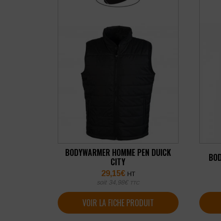
BODYWARMER HOMME PEN DUICK
BOD
CITY
29,15
€
HT
soit
34,98
€
TTC
VOIR LA FICHE PRODUIT