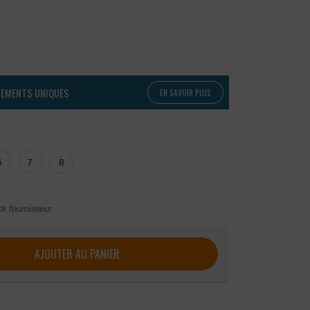
PEMENTS UNIQUES
EN SAVOIR PLUS
6
7
8
ck fournisseur
bicolore LMA SABLE
AJOUTER AU PANIER