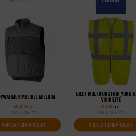
GILET MULTIFONCTION YOKO 
YWARMER MOLINEL MILLIUM
VISIBILITÉ
55,17
€
9,06
€
HT
HT
soit
66,20
€
soit
10,87
€
TTC
TTC
VOIR LA FICHE PRODUIT
VOIR LA FICHE PRODUIT