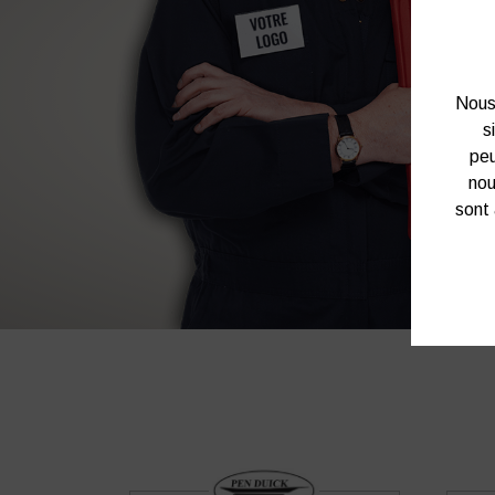
Nous 
s
peu
nou
sont 