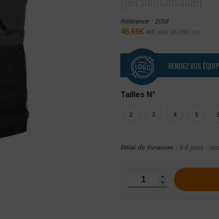
(personnalisable)
Référence :
2058
46,66
€
HT
soit
55,99
€
TTC
RENDEZ VOS ÉQUI
Tailles N°
2
3
4
5
Délai de livraison :
5-8 jours - sto
quantité de Bodywarmer 