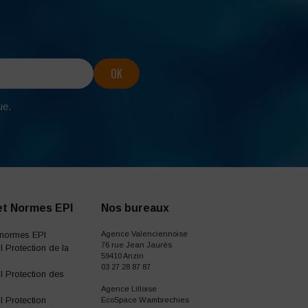
ue.
et Normes EPI
Nos bureaux
normes EPI
Agence Valenciennoise
76 rue Jean Jaurès
 Protection de la
59410 Anzin
03 27 28 87 87
 Protection des
Agence Lilloise
 Protection
EcoSpace Wambrechies