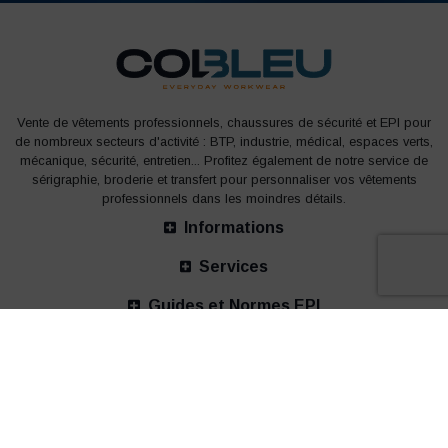
Vente de vêtements professionnels, chaussures de sécurité et EPI pour
de nombreux secteurs d'activité : BTP, industrie, médical, espaces verts,
mécanique, sécurité, entretien... Profitez également de notre service de
sérigraphie, broderie et transfert pour personnaliser vos vêtements
professionnels dans les moindres détails.
Informations
Services
Guides et Normes EPI
Nos bureaux
© 2002-2026 COLBLEU - tous droits réservés -
Mentions légales
-
Politique de