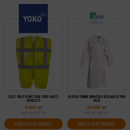
GILET MULTIFONCTION YOKO HAUTE
BLOUSE FEMME MANCHES RÉGLABLES SNV
VISIBILITÉ
JULIE
9,06
€
30,08
€
HT
HT
soit
10,87
€
soit
36,10
€
TTC
TTC
VOIR LA FICHE PRODUIT
VOIR LA FICHE PRODUIT