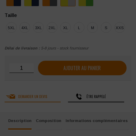
Taille
5XL
4XL
3XL
2XL
XL
L
M
S
XXS
Délai de livraison :
5-8 jours - stock fournisseur
quantité de Blouson haute visibilité Molinel Luklight
AJOUTER AU PANIER
DEMANDER UN DEVIS
ÊTRE RAPPELÉ
Description
Composition
Informations complémentaires