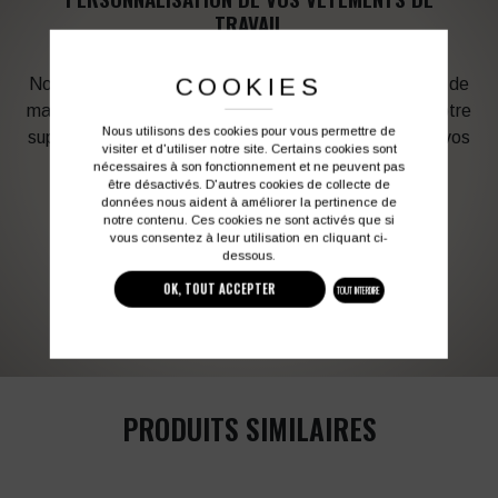
TRAVAIL
COOKIES
Notre graphiste connait les produits et les techniques de
marquage. Elle sera à votre service afin d’optimiser votre
Nous utilisons des cookies pour vous permettre de
support en fonction des contraintes techniques et de vos
visiter et d'utiliser notre site. Certains cookies sont
besoins d’image. Profitez de son expérience !
nécessaires à son fonctionnement et ne peuvent pas
être désactivés. D'autres cookies de collecte de
données nous aident à améliorer la pertinence de
notre contenu. Ces cookies ne sont activés que si
Vous souhaitez avoir plus d’informations ?
vous consentez à leur utilisation en cliquant ci-
dessous.
OK, TOUT ACCEPTER
TOUT INTERDIRE
03 27 28 87 86
contact@colbleu.fr
PRODUITS SIMILAIRES