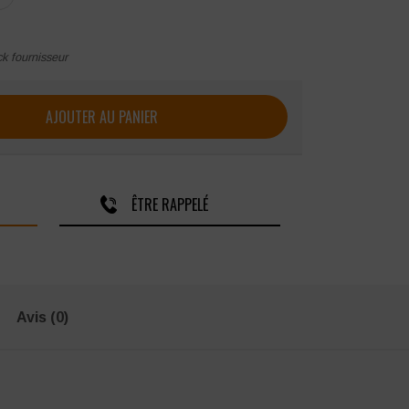
ck fournisseur
ton Duck à capuche CARHARTT
AJOUTER AU PANIER
ÊTRE RAPPELÉ
Avis (0)