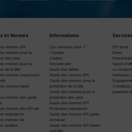
s et Normes
Informations
Service
des normes EPI
Qui sommes-nous ?
EPI Nord
es normes pour la
L’équipe
Devis
ion des yeux
Contact
Personnalis
es normes pour la
Recrutement
Appel d’off
on de la tête
Guide des tailles
Le vestiair
des normes chaussures
Guide des normes EPI
Demande d’
rité
Guide des normes pour la
Engagemen
es normes haute-
protection de la tête
Conditions
Guide des normes pour la
paiement e
des normes des gants
protection des yeux
il
Guide des normes EPI
des normes des EPI de
Protection respiratoire
on respiratoire
Guide des normes EPI gants
des normes de
de travail
on auditive
Guide des normes EPI Haute-
visibilité