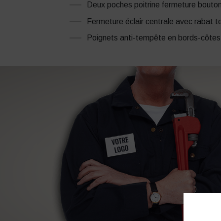
Deux poches poitrine fermeture bouto
Fermeture éclair centrale avec rabat 
Poignets anti-tempête en bords-côtes 