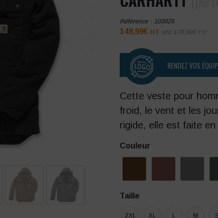
(pers
Référence :
103826
149,99
€
HT
soit
179,99
€
TTC
RENDEZ VOS ÉQUI
Cette veste pour hom
froid, le vent et les jo
rigide, elle est faite e
Couleur
Taille
2XL
XL
L
M