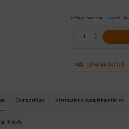
Délai de livraison :
5-8 jours - sto
quantité de Blouson Cot
DEMANDER UN DEVIS
ion
Composition
Informations complémentaires
ge réglable