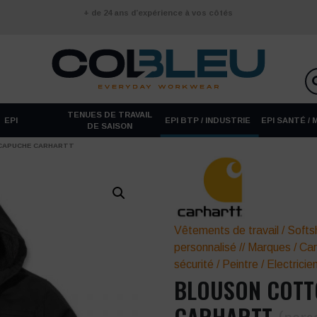
+ de 24 ans d’expérience à vos côtés
TENUES DE TRAVAIL
EPI
EPI BTP / INDUSTRIE
EPI SANTÉ /
DE SAISON
CAPUCHE CARHARTT
Vêtements de travail
/
Softsh
personnalisé
//
Marques
/
Car
sécurité
/
Peintre
/
Electricie
BLOUSON COTT
CARHARTT