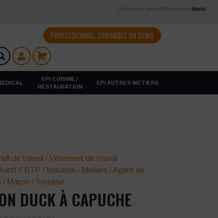
Cliquez ici pour effectuer un
devis
PROFESSIONNEL, DEMANDEZ UN DEVIS
EPI CUISINE /
 MÉDICAL
EPI AUTRES MÉTIERS
RESTAURATION
ell de travail
/
Vêtement de travail
hartt
//
BTP / Industrie
/
Métiers
/
Agent de
n
/
Maçon
/
Soudeur
ON DUCK À CAPUCHE