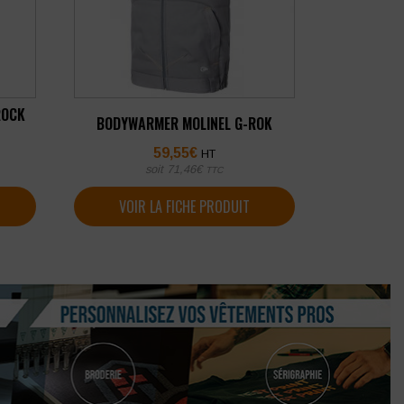
ROCK
BODYWARMER MOLINEL G-ROK
59,55
€
HT
soit
71,46
€
TTC
VOIR LA FICHE PRODUIT