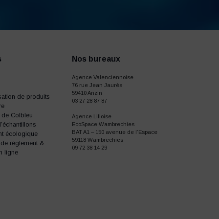
s
Nos bureaux
Agence Valenciennoise
76 rue Jean Jaurès
59410 Anzin
ation de produits
03 27 28 87 87
re
e de Colbleu
Agence Lilloise
échantillons
EcoSpace Wambrechies
BAT A1 – 150 avenue de l’Espace
t écologique
59118 Wambrechies
 de règlement &
09 72 38 14 29
n ligne