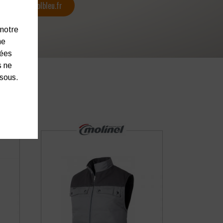
contact@colbleu.fr
 notre
ne
nées
s ne
ssous.