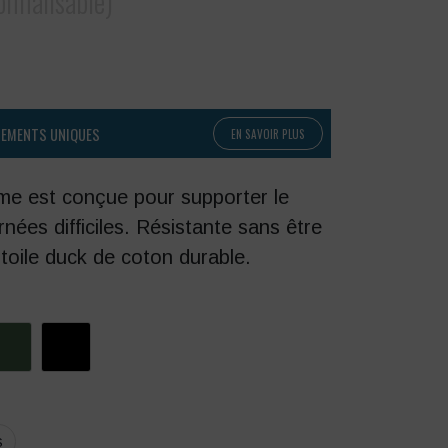
onnalisable)
PEMENTS UNIQUES
EN SAVOIR PLUS
me est conçue pour supporter le
urnées difficiles. Résistante sans être
n toile duck de coton durable.
S