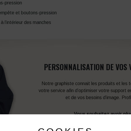
ns-pression
tempête et boutons-pression
à l’intérieur des manches
PERSONNALISATION DE VOS 
Notre graphiste connait les produits et les
votre service afin d’optimiser votre support 
et de vos besoins d’image. Prof
Vous souhaitez avoir plu