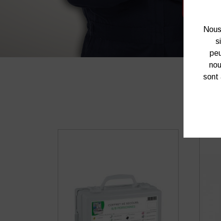
Nous 
s
peu
nou
sont 