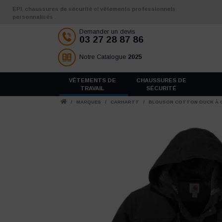
Aller au contenu
EPI
,
chaussures de sécurité
et
vêtements professionnels
personnalisés
Demander un devis
03 27 28 87 86
Notre Catalogue
2025
VÊTEMENTS DE
CHAUSSURES DE
TRAVAIL
SÉCURITÉ
/
MARQUES
/
CARHARTT
/
BLOUSON COTTON DUCK À 