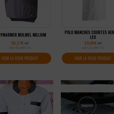
POLO MANCHES COURTES HE
YWARMER MOLINEL MILLIUM
LEO
55,17
€
19,65
€
HT
HT
soit
66,20
€
soit
23,58
€
TTC
TTC
VOIR LA FICHE PRODUIT
VOIR LA FICHE PRODUIT