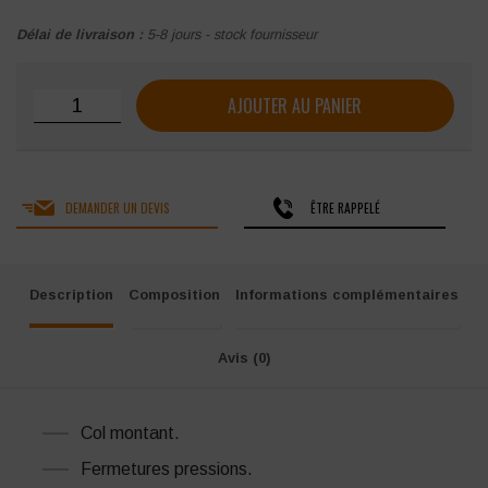
Délai de livraison :
5-8 jours - stock fournisseur
quantité de BLOUSON CEPOVETT ATEX REFLECT 260
AJOUTER AU PANIER
DEMANDER UN DEVIS
ÊTRE RAPPELÉ
Description
Composition
Informations complémentaires
Avis (0)
Col montant.
Fermetures pressions.