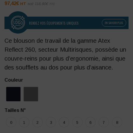
97,42
€
HT
soit
116,90
€
TTC
RENDEZ VOS ÉQUIPEMENTS UNIQUES
EN SAVOIR PLUS
Ce blouson de travail de la gamme Atex
Reflect 260, secteur Multirisques, possède un
couvre-reins pour plus d’ergonomie, ainsi que
des soufflets au dos pour plus d’aisance.
Couleur
Tailles N°
0
1
2
3
4
5
6
7
8