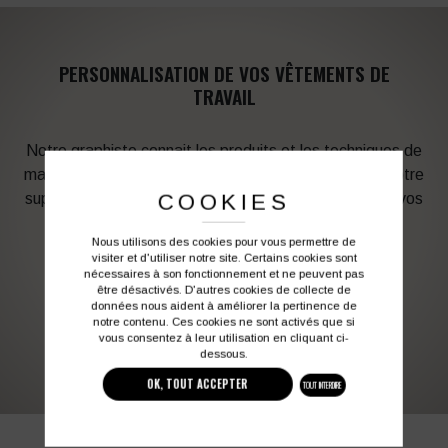
PERSONNALISATION DE VOS VÊTEMENTS DE
TRAVAIL
Notre graphiste connait les produits et les techniques de
marquage. Elle sera à votre service afin d’optimiser votre
COOKIES
support en fonction des contraintes techniques et de vos
besoins d’image. Profitez de son expérience !
Nous utilisons des cookies pour vous permettre de
visiter et d'utiliser notre site. Certains cookies sont
nécessaires à son fonctionnement et ne peuvent pas
Vous souhaitez avoir plus d’informations ?
être désactivés. D'autres cookies de collecte de
données nous aident à améliorer la pertinence de
notre contenu. Ces cookies ne sont activés que si
vous consentez à leur utilisation en cliquant ci-
03 27 28 87 86
contact@colbleu.fr
dessous.
OK, TOUT ACCEPTER
TOUT INTERDIRE