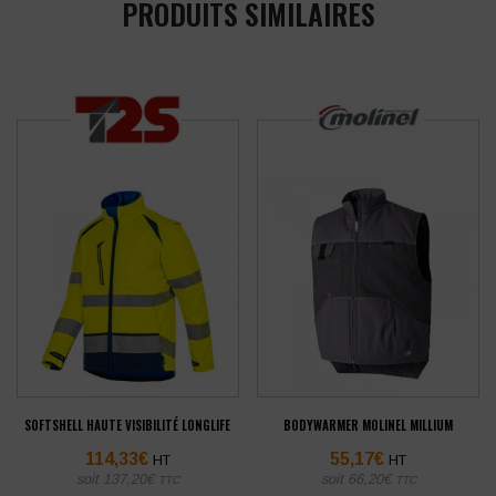
PRODUITS SIMILAIRES
SOFTSHELL HAUTE VISIBILITÉ LONGLIFE
BODYWARMER MOLINEL MILLIUM
114,33
€
55,17
€
HT
HT
soit
137,20
€
soit
66,20
€
TTC
TTC