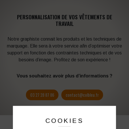
PERSONNALISATION DE VOS VÊTEMENTS DE
TRAVAIL
Notre graphiste connait les produits et les techniques de
marquage. Elle sera à votre service afin d’optimiser votre
support en fonction des contraintes techniques et de vos
besoins d’image. Profitez de son expérience !
Vous souhaitez avoir plus d’informations ?
03 27 28 87 86
contact@colbleu.fr
COOKIES
PRODUITS SIMILAIRES