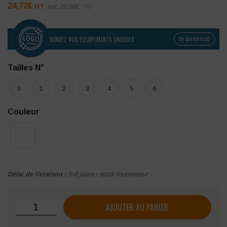
24,72
€
HT
soit
29,66
€
TTC
RENDEZ VOS ÉQUIPEMENTS UNIQUES
EN SAVOIR PLUS
Tailles N°
0
1
2
3
4
5
6
Couleur
Délai de livraison :
5-8 jours - stock fournisseur
quantité de Blouse SNV Britney
AJOUTER AU PANIER