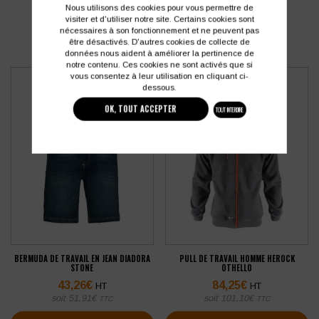
Nous utilisons des cookies pour vous permettre de
visiter et d'utiliser notre site. Certains cookies sont
nécessaires à son fonctionnement et ne peuvent pas
être désactivés. D'autres cookies de collecte de
données nous aident à améliorer la pertinence de
notre contenu. Ces cookies ne sont activés que si
vous consentez à leur utilisation en cliquant ci-
dessous.
OK, TOUT ACCEPTER
TOUT INTERDIRE
BERMUDA DE TRAVAIL EN JEAN DIADORA
PULL DE TRAVAIL HOMME HEROCK
STONE
OTHELLO
43,26
€
84,25
€
HT
HT
soit
51,91
€
soit
101,10
€
TTC
TTC