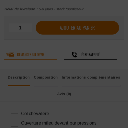
Délai de livraison :
5-8 jours - stock fournisseur
quantité de Blouse industrie Molinel Millium
AJOUTER AU PANIER
DEMANDER UN DEVIS
ÊTRE RAPPELÉ
Description
Composition
Informations complémentaires
Avis (0)
Col chevalière
Ouverture milieu devant par pressions