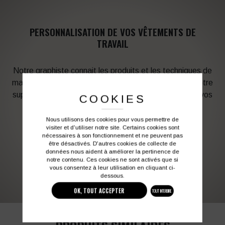
PERSONNALISATION DE VOS VÊTEMENTS DE
TRAVAIL
Notre graphiste connait les produits et les techniques de
marquage. Elle sera à votre service afin d’optimiser votre
support en fonction des contraintes techniques et de vos
COOKIES
besoins d’image. Profitez de son expérience !
Nous utilisons des cookies pour vous permettre de
visiter et d'utiliser notre site. Certains cookies sont
Vous souhaitez avoir plus d’informations ?
nécessaires à son fonctionnement et ne peuvent pas
être désactivés. D'autres cookies de collecte de
données nous aident à améliorer la pertinence de
notre contenu. Ces cookies ne sont activés que si
03 27 28 87 86
contact@colbleu.fr
vous consentez à leur utilisation en cliquant ci-
dessous.
OK, TOUT ACCEPTER
TOUT INTERDIRE