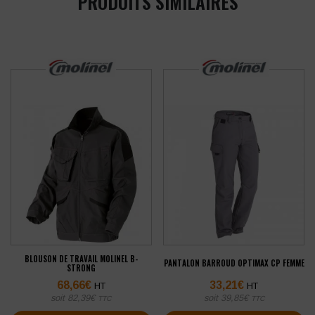
PRODUITS SIMILAIRES
BLOUSON DE TRAVAIL MOLINEL B-
PANTALON BARROUD OPTIMAX CP FEMME
STRONG
68,66
€
33,21
€
HT
HT
soit
82,39
€
soit
39,85
€
TTC
TTC