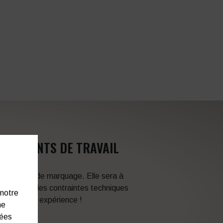
VÊTEMENTS DE TRAVAIL
 techniques de marquage. Elle sera à
en fonction des contraintes techniques
 notre
itez de son expérience !
ne
nées