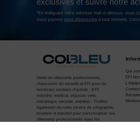
exclusives et suivre notre act
*En indiquant votre adresse mail ci-dessus, vous c
Vous pouvez
vous désinscrire
à tout moment. Cons
Infor
Qui so
EPI No
Vente de vêtements professionnels,
L’équip
chaussures de sécurité et EPI pour de
Contact
nombreux secteurs d'activité : BTP,
Recrute
industrie, médical, espaces verts,
Mention
mécanique, sécurité, entretien... Profitez
également de notre service de sérigraphie,
broderie et transfert pour personnaliser vos
vêtements professionnels dans les
moindres détails.