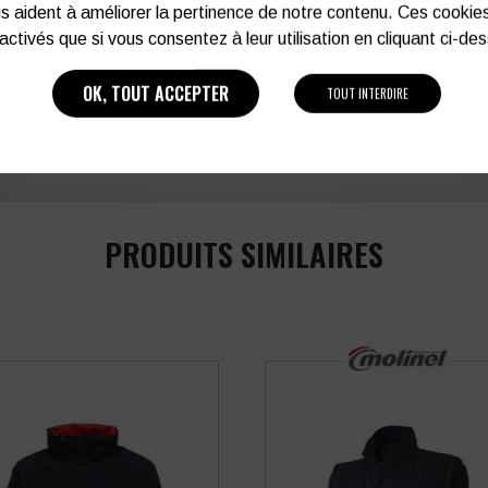
Vous souhaitez avoir plu
s aident à améliorer la pertinence de notre contenu. Ces cookie
activés que si vous consentez à leur utilisation en cliquant ci-de
03 27 28 87 86
OK, TOUT ACCEPTER
TOUT INTERDIRE
PRODUITS SIMILAIRES