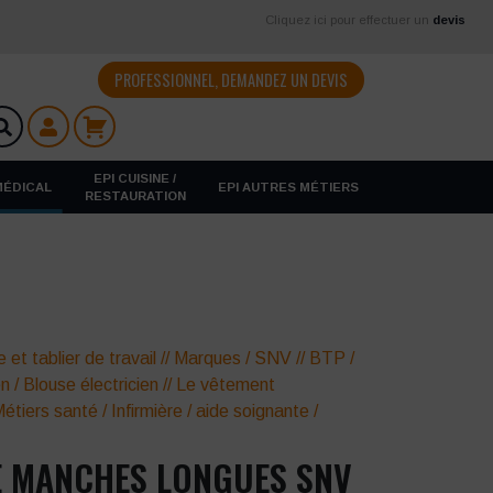
Cliquez ici pour effectuer un
devis
PROFESSIONNEL, DEMANDEZ UN DEVIS
EPI CUISINE /
 MÉDICAL
EPI AUTRES MÉTIERS
RESTAURATION
 et tablier de travail
//
Marques
/
SNV
//
BTP /
en
/
Blouse électricien
//
Le vêtement
étiers santé
/
Infirmière / aide soignante
/
s
 MANCHES LONGUES SNV