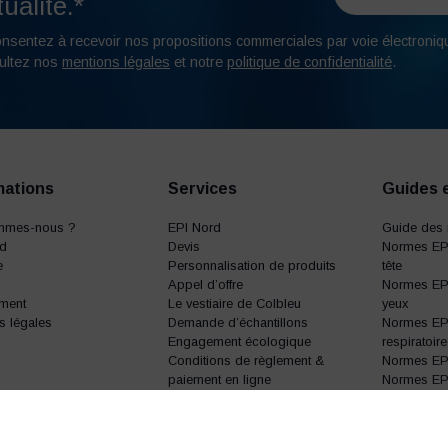
ualité.*
onsentez à recevoir nos propositions commerciales par voie électroniq
ultez nos
mentions légales
et notre
politique de confidentialité
.
mations
Services
Guides 
mmes-nous ?
EPI Nord
Guide des 
rd
Devis
Normes EPI
e
Personnalisation de produits
tête
Appel d’offre
Normes EPI
ment
Le vestiaire de Colbleu
yeux
s légales
Demande d’échantillons
Normes EPI
Engagement écologique
respiratoire
Conditions de règlement &
Normes EPI 
paiement en ligne
Normes EPI 
Normes EPI 
Normes EP
sécurité