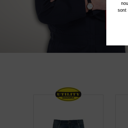
nou
sont 