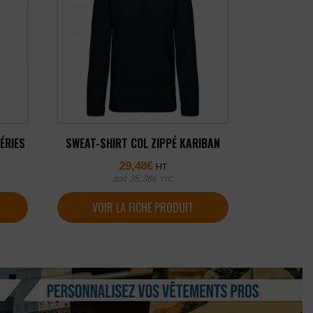
ÉRIES
SWEAT-SHIRT COL ZIPPÉ KARIBAN
29,48
€
HT
soit
35,38
€
TTC
VOIR LA FICHE PRODUIT