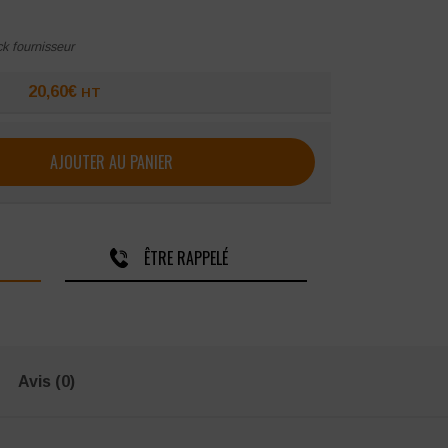
ck fournisseur
20,60
€
HT
e manches longues SNV Xavier
AJOUTER AU PANIER
ÊTRE RAPPELÉ
Avis (0)