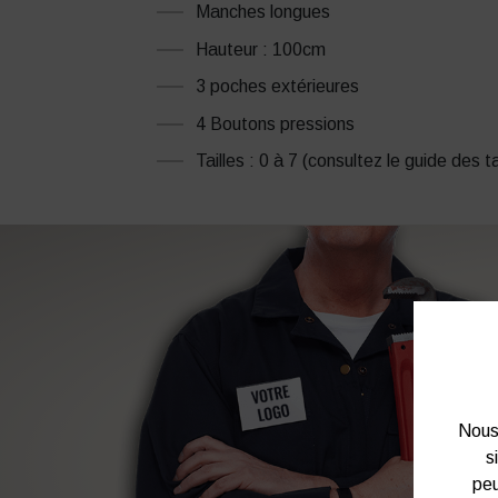
Manches longues
Hauteur : 100cm
3 poches extérieures
4 Boutons pressions
Tailles : 0 à 7 (consultez le guide des ta
Nous 
s
peu