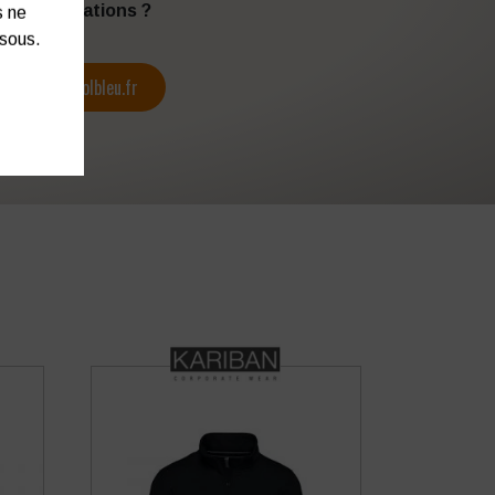
s d’informations ?
s ne
ssous.
contact@colbleu.fr