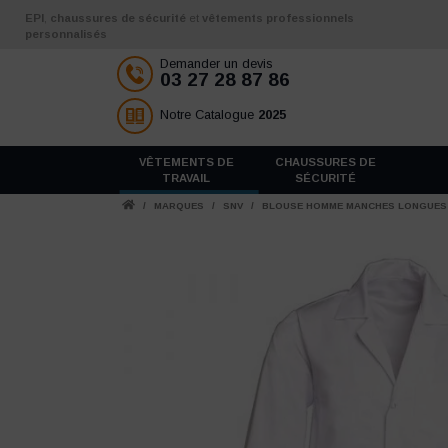
Aller au contenu
EPI
,
chaussures de sécurité
et
vêtements professionnels
personnalisés
Demander un devis
03 27 28 87 86
Notre Catalogue
2025
VÊTEMENTS DE
CHAUSSURES DE
TRAVAIL
SÉCURITÉ
/
MARQUES
/
SNV
/
BLOUSE HOMME MANCHES LONGUES 