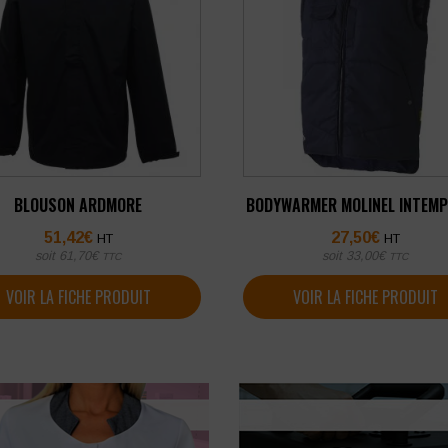
BLOUSON ARDMORE
BODYWARMER MOLINEL INTEMP
51,42
€
27,50
€
HT
HT
soit
61,70
€
soit
33,00
€
TTC
TTC
VOIR LA FICHE PRODUIT
VOIR LA FICHE PRODUIT