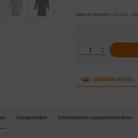
Délai de livraison :
5-8 jours - sto
quantité de Blouse homm
DEMANDER UN DEVIS
ion
Composition
Informations complémentaires