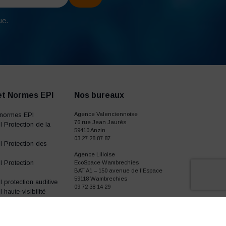
ue.
et Normes EPI
Nos bureaux
normes EPI
Agence Valenciennoise
76 rue Jean Jaurès
 Protection de la
59410 Anzin
03 27 28 87 87
 Protection des
Agence Lilloise
 Protection
EcoSpace Wambrechies
BAT A1 – 150 avenue de l’Espace
59118 Wambrechies
protection auditive
09 72 38 14 29
haute-visibilité
gants de travail
I chaussures de