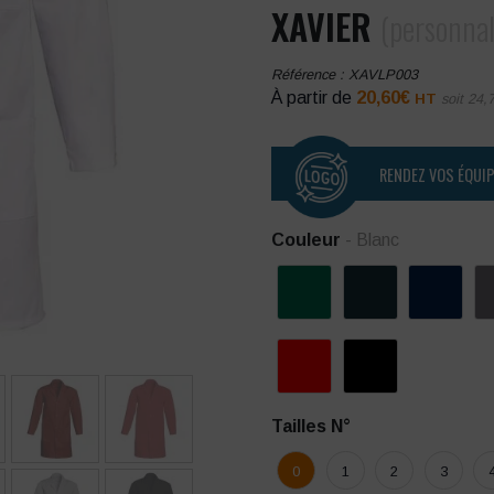
XAVIER
(personnal
Référence :
XAVLP003
À partir de
20,60
€
HT
soit
24,
RENDEZ VOS ÉQUI
Couleur
- Blanc
Tailles N°
0
1
2
3