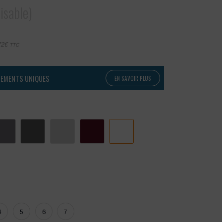
isable)
72
€
TTC
PEMENTS UNIQUES
EN SAVOIR PLUS
4
5
6
7