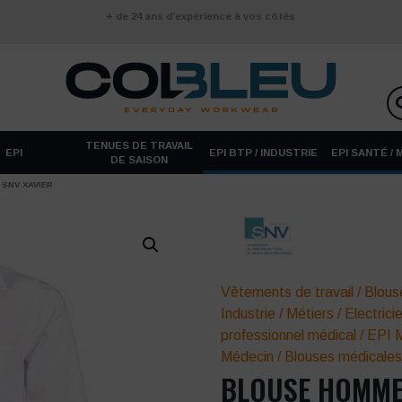
+ de 24 ans d’expérience à vos côtés
TENUES DE TRAVAIL
EPI
EPI BTP / INDUSTRIE
EPI SANTÉ /
DE SAISON
SNV XAVIER
Vêtements de travail
/
Blouse
Industrie
/
Métiers
/
Electrici
professionnel médical
/
EPI M
Médecin
/
Blouses médicale
BLOUSE HOMME