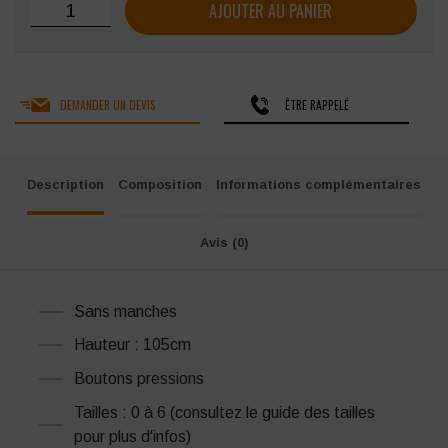
quantité de Blouse femme SNV Madona sans manches
AJOUTER AU PANIER
DEMANDER UN DEVIS
ÊTRE RAPPELÉ
Description
Composition
Informations complémentaires
Avis (0)
Sans manches
Hauteur : 105cm
Boutons pressions
Tailles : 0 à 6 (consultez le guide des tailles
pour plus d'infos)