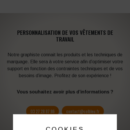
PERSONNALISATION DE VOS VÊTEMENTS DE
TRAVAIL
Notre graphiste connait les produits et les techniques de
marquage. Elle sera à votre service afin d’optimiser votre
support en fonction des contraintes techniques et de vos
besoins d’image. Profitez de son expérience !
Vous souhaitez avoir plus d’informations ?
03 27 28 87 86
contact@colbleu.fr
COOKIES