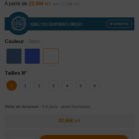
À partir de
22,66
€
HT
soit
27,19
€
TTC
RENDEZ VOS ÉQUIPEMENTS UNIQUES
EN SAVOIR PLUS
Couleur
- Blanc
Tailles N°
0
1
2
3
4
5
6
Délai de livraison :
5-8 jours - stock fournisseur
22,66
€
HT