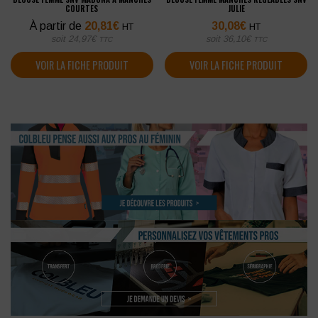
COURTES
JULIE
À partir de
20,81
€
30,08
€
HT
HT
soit
24,97
€
soit
36,10
€
TTC
TTC
VOIR LA FICHE PRODUIT
VOIR LA FICHE PRODUIT