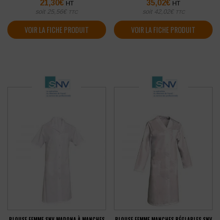
21,30
€
35,02
€
HT
HT
soit
25,56
€
soit
42,02
€
TTC
TTC
VOIR LA FICHE PRODUIT
VOIR LA FICHE PRODUIT
BLOUSE FEMME SNV MADONA À MANCHES
BLOUSE FEMME MANCHES RÉGLABLES SNV