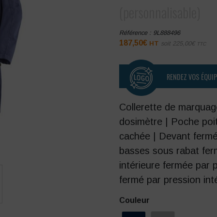
(personnalisable)
Référence :
9L888496
187,50
€
HT
soit
225,00
€
TTC
RENDEZ VOS ÉQUI
Collerette de marquage
dosimètre | Poche poi
cachée | Devant fermé
basses sous rabat fer
intérieure fermée par
fermé par pression int
Couleur