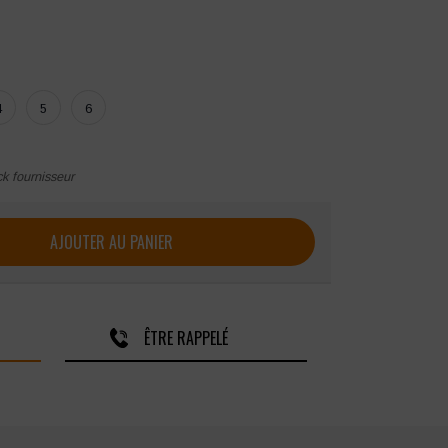
4
5
6
ck fournisseur
ett Salina Atex 260 XP
AJOUTER AU PANIER
ÊTRE RAPPELÉ