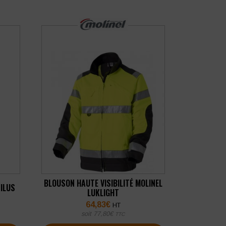
BLOUSON HAUTE VISIBILITÉ MOLINEL
ILUS
LUKLIGHT
64,83
€
HT
soit
77,80
€
TTC