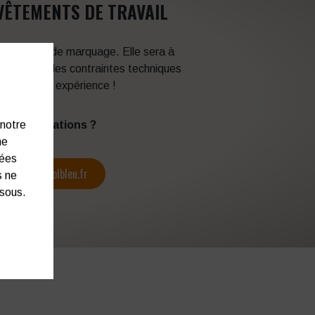
VÊTEMENTS DE TRAVAIL
 techniques de marquage. Elle sera à
en fonction des contraintes techniques
itez de son expérience !
s d’informations ?
 notre
ne
nées
contact@colbleu.fr
s ne
ssous.