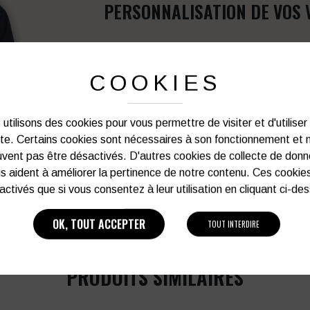
PERSONNALISATION DE VOS 
Notre graphiste connait les produits et les
votre service afin d’optimiser votre support 
COOKIES
et de vos besoins d’image. Prof
Vous souhaitez avoir plu
utilisons des cookies pour vous permettre de visiter et d'utiliser
ite. Certains cookies sont nécessaires à son fonctionnement et 
vent pas être désactivés. D'autres cookies de collecte de don
03 27 28 87 86
s aident à améliorer la pertinence de notre contenu. Ces cookie
activés que si vous consentez à leur utilisation en cliquant ci-de
OK, TOUT ACCEPTER
TOUT INTERDIRE
PRODUITS SIMILAIRES