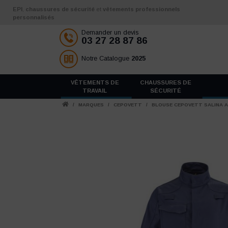
Aller au contenu
EPI
,
chaussures de sécurité
et
vêtements professionnels
personnalisés
Demander un devis
03 27 28 87 86
Notre Catalogue
2025
VÊTEMENTS DE
CHAUSSURES DE
TRAVAIL
SÉCURITÉ
/
MARQUES
/
CEPOVETT
/
BLOUSE CEPOVETT SALINA AT