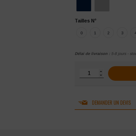
Tailles N°
0
1
2
3
Délai de livraison :
5-8 jours - sto
quantité de Blouse Cepov
DEMANDER UN DEVIS