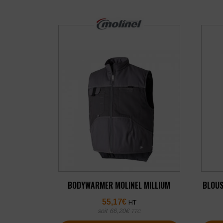
BODYWARMER MOLINEL MILLIUM
BLOUS
55,17
€
HT
soit
66,20
€
TTC