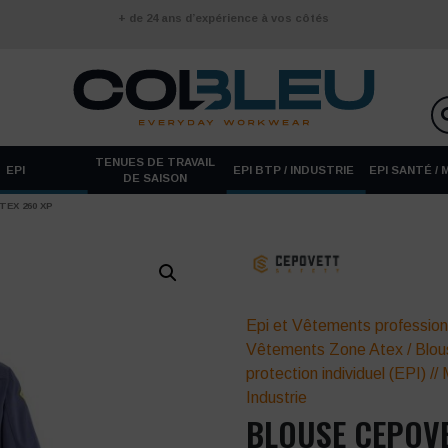
+ de 24 ans d’expérience à vos côtés
TENUES DE TRAVAIL
EPI
EPI BTP / INDUSTRIE
EPI SANTÉ /
DE SAISON
EX 260 XP
Epi et Vêtements profession
Vêtements Zone Atex
/
Blou
protection individuel (EPI)
//
Industrie
BLOUSE CEPOVE