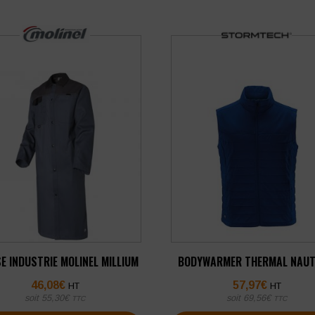
E INDUSTRIE MOLINEL MILLIUM
BODYWARMER THERMAL NAUT
46,08
€
57,97
€
HT
HT
soit
55,30
€
soit
69,56
€
TTC
TTC