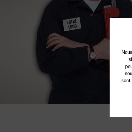
Nous 
s
peu
nou
sont 