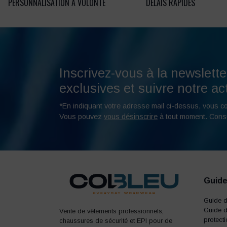
PERSONNALISATION À VOLONTÉ
DÉLAIS RAPIDES
Inscrivez-vous à la newslette
exclusives et suivre notre act
*En indiquant votre adresse mail ci-dessus, vous c
Vous pouvez
vous désinscrire
à tout moment. Cons
Guide
Guide 
Guide d
Vente de vêtements professionnels,
protect
chaussures de sécurité et EPI pour de