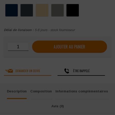
Délai de livraison :
5-8 jours - stock fournisseur
quantité de Bermuda de travail Payper Next 400 Shorts st
AJOUTER AU PANIER
DEMANDER UN DEVIS
ÊTRE RAPPELÉ
Description
Composition
Informations complémentaires
Avis (0)