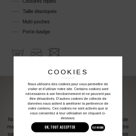
Coutures triples
Taille élastiquée
Multi-poches
Porte-badge
COOKIES
Nous utilisons des cookies pour vous permettre de
visiter et d'utiliser notre site. Certains cookies sont
PERSONNALISATION DE VOS VÊTEMENTS DE
nécessaires à son fonctionnement et ne peuvent pas
être désactivés. D'autres cookies de collecte de
TRAVAIL
données nous aident à améliorer la pertinence de
notre contenu. Ces cookies ne sont activés que si
vous consentez à leur utilisation en cliquant ci-
dessous.
Notre graphiste connait les produits et les techniques de
marquage. Elle sera à votre service afin d’optimiser votre
OK, TOUT ACCEPTER
TOUT INTERDIRE
support en fonction des contraintes techniques et de vos