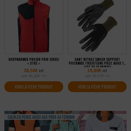
BODYWARMER PROJOB PRIO SERIES
GANT NITRILE SINGER SUPPORT
« 3702 »
POLYAMIDE TRICOTÉUNE PIÈCE JAUGE 13
(LOT DE 10 PAIRES)
38,58
€
16,89
€
HT
HT
soit
46,30
€
soit
20,27
€
TTC
TTC
VOIR LA FICHE PRODUIT
VOIR LA FICHE PRODUIT