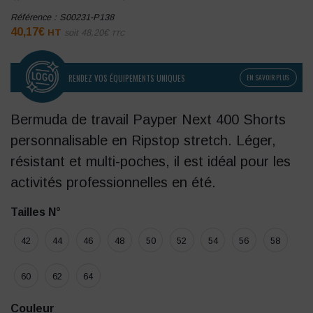
Référence :
S00231-P138
40,17
€
HT
soit
48,20
€
TTC
RENDEZ VOS ÉQUIPEMENTS UNIQUES
EN SAVOIR PLUS
Bermuda de travail Payper Next 400 Shorts
personnalisable en Ripstop stretch. Léger,
résistant et multi-poches, il est idéal pour les
activités professionnelles en été.
Tailles N°
42
44
46
48
50
52
54
56
58
60
62
64
Couleur