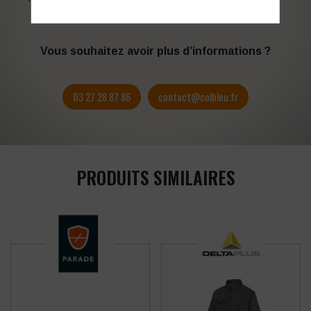
besoins d’image. Profitez de son expérience !
Vous souhaitez avoir plus d’informations ?
03 27 28 87 86
contact@colbleu.fr
PRODUITS SIMILAIRES