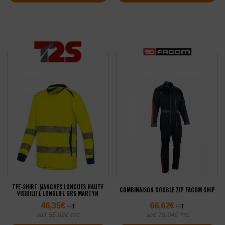
TEE-SHIRT MANCHES LONGUES HAUTE
COMBINAISON DOUBLE ZIP FACOM SHIP
VISIBILITÉ LONGLIFE GRS MARTYN
46,35
€
66,62
€
HT
HT
soit
55,62
€
soit
79,94
€
TTC
TTC