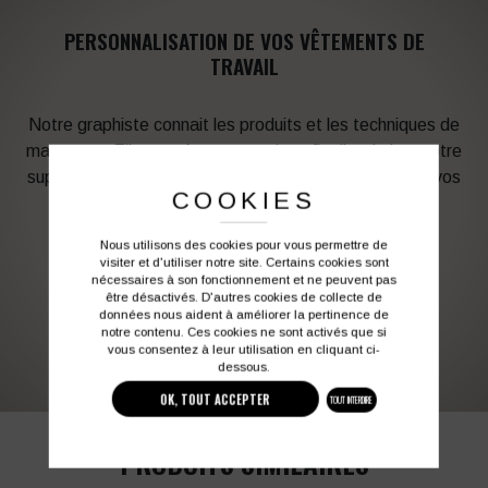
PERSONNALISATION DE VOS VÊTEMENTS DE
TRAVAIL
Notre graphiste connait les produits et les techniques de
marquage. Elle sera à votre service afin d’optimiser votre
support en fonction des contraintes techniques et de vos
COOKIES
besoins d’image. Profitez de son expérience !
Nous utilisons des cookies pour vous permettre de
Vous souhaitez avoir plus d’informations ?
visiter et d'utiliser notre site. Certains cookies sont
nécessaires à son fonctionnement et ne peuvent pas
être désactivés. D'autres cookies de collecte de
données nous aident à améliorer la pertinence de
03 27 28 87 86
contact@colbleu.fr
notre contenu. Ces cookies ne sont activés que si
vous consentez à leur utilisation en cliquant ci-
dessous.
OK, TOUT ACCEPTER
TOUT INTERDIRE
PRODUITS SIMILAIRES