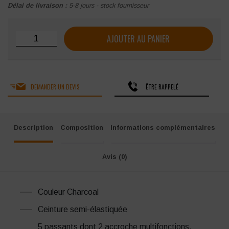
Délai de livraison :
5-8 jours - stock fournisseur
quantité de Bermuda Molinel B-STRONG
AJOUTER AU PANIER
DEMANDER UN DEVIS
ÊTRE RAPPELÉ
Description
Composition
Informations complémentaires
Avis (0)
Couleur Charcoal
Ceinture semi-élastiquée
5 passants dont 2 accroche multifonctions,