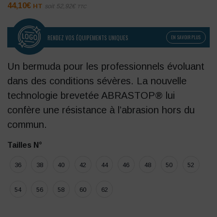
44,10
€
HT
soit
52,92
€
TTC
RENDEZ VOS ÉQUIPEMENTS UNIQUES
EN SAVOIR PLUS
Un bermuda pour les professionnels évoluant
dans des conditions sévères. La nouvelle
technologie brevetée ABRASTOP® lui
confère une résistance à l’abrasion hors du
commun.
Tailles N°
36
38
40
42
44
46
48
50
52
54
56
58
60
62