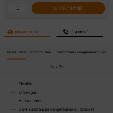
quantité de Baskets de travail SNV ALMA
AJOUTER AU PANIER
DEMANDER UN DEVIS
ÊTRE RAPPELÉ
Description
Composition
Informations complémentaires
Avis (0)
Flexible
Ultraléger
Antibactérien
Sans substances dangereuses ou toxiques