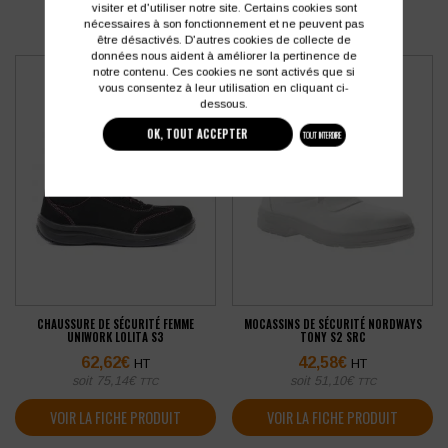
visiter et d'utiliser notre site. Certains cookies sont
nécessaires à son fonctionnement et ne peuvent pas
être désactivés. D'autres cookies de collecte de
données nous aident à améliorer la pertinence de
notre contenu. Ces cookies ne sont activés que si
vous consentez à leur utilisation en cliquant ci-
dessous.
OK, TOUT ACCEPTER
TOUT INTERDIRE
CHAUSSURE DE SÉCURITÉ FEMME
MOCASSINS DE SÉCURITÉ NORDWAYS
UNIWORK LOLITA S3
TONY S2 SRC
62,62
€
42,58
€
HT
HT
soit
75,14
€
soit
51,10
€
TTC
TTC
VOIR LA FICHE PRODUIT
VOIR LA FICHE PRODUIT