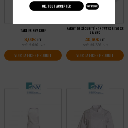
OK, TOUT ACCEPTER
TOUT INTERDIRE
SABOT DE SÉCURITÉ NORDWAYS SILVO SB
TABLIER SNV CHEF
E A SRC
8,03
€
40,60
€
HT
HT
soit
9,64
€
soit
48,72
€
TTC
TTC
VOIR LA FICHE PRODUIT
VOIR LA FICHE PRODUIT