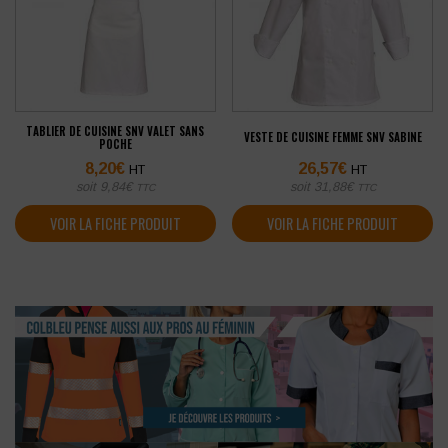
TABLIER DE CUISINE SNV VALET SANS
VESTE DE CUISINE FEMME SNV SABINE
POCHE
8,20
€
26,57
€
HT
HT
soit
9,84
€
soit
31,88
€
TTC
TTC
VOIR LA FICHE PRODUIT
VOIR LA FICHE PRODUIT