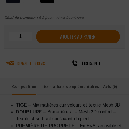
Délai de livraison :
5-8 jours - stock fournisseur
quantité de Baskets de travail Nordways RUN LITE EVO
AJOUTER AU PANIER
DEMANDER UN DEVIS
ÊTRE RAPPELÉ
Composition
Informations complémentaires
Avis (0)
TIGE
– Mix matières cuir velours et textile Mesh 3D
DOUBLURE
– Bi-matières : – Mesh 2D confort –
Textile absorbant sur l’avant du pied
PREMIÈRE DE PROPRETÉ
– En EVA, amovible et