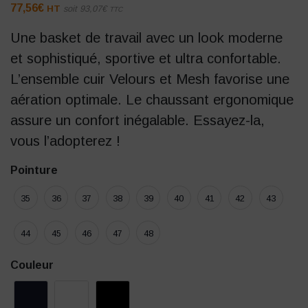
77,56
€
HT
soit
93,07
€
TTC
Une basket de travail avec un look moderne
et sophistiqué, sportive et ultra confortable.
L’ensemble cuir Velours et Mesh favorise une
aération optimale. Le chaussant ergonomique
assure un confort inégalable. Essayez-la,
vous l’adopterez !
Pointure
35
36
37
38
39
40
41
42
43
44
45
46
47
48
Couleur