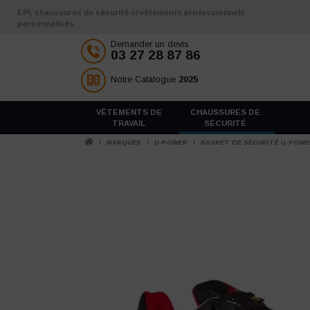
Aller au contenu
EPI
,
chaussures de sécurité
et
vêtements professionnels
personnalisés
Demander un devis
03 27 28 87 86
Notre Catalogue
2025
VÊTEMENTS DE
CHAUSSURES DE
TRAVAIL
SÉCURITÉ
/
MARQUES
/
U-POWER
/
BASKET DE SÉCURITÉ U-POWER