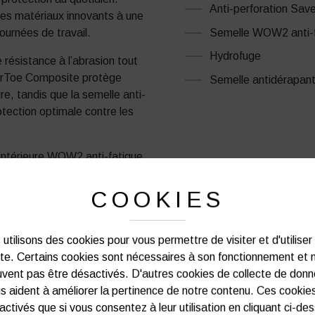
Anti-perforation Sa
des matériaux innovants à une
Semelle WOW2 anti-f
urnées de travail.
Hydrofuge
ésistance à l’abrasion tout
AirToe Composite protège
Semelle antidérapan
re, tandis que la semelle anti-
ection optimale contre les
 intérieure WOW2 anti-fatigue
térieure en PU compact offre
rbures, à l’abrasion et aux
COOKIES
utilisons des cookies pour vous permettre de visiter et d'utiliser
ite. Certains cookies sont nécessaires à son fonctionnement et 
PRODUITS SIMILAIRES
vent pas être désactivés. D'autres cookies de collecte de don
s aident à améliorer la pertinence de notre contenu. Ces cookie
activés que si vous consentez à leur utilisation en cliquant ci-de