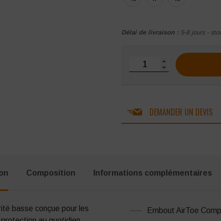
Délai de livraison :
5-8 jours - sto
quantité de Basket de 
DEMANDER UN DEVIS
ion
Composition
Informations complémentaires
té basse conçue pour les
Embout AirToe Comp
 protection au quotidien.