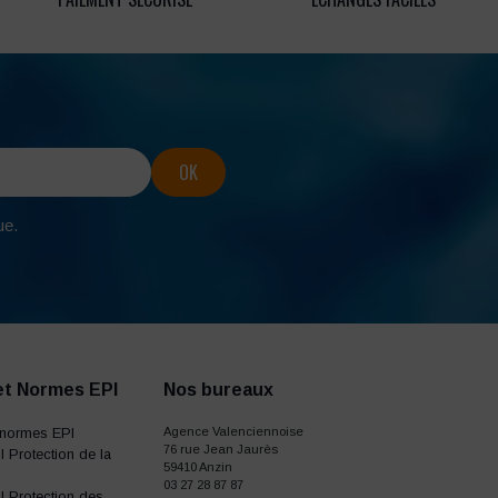
ue.
et Normes EPI
Nos bureaux
normes EPI
Agence Valenciennoise
76 rue Jean Jaurès
 Protection de la
59410 Anzin
03 27 28 87 87
 Protection des