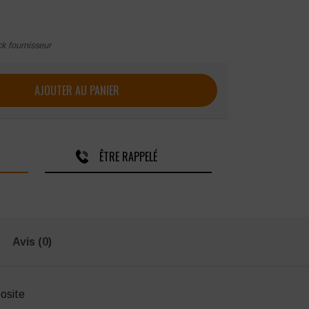
ck fournisseur
sécurité U-POWER LISBONA ESD S3 CI SRC
AJOUTER AU PANIER
ÊTRE RAPPELÉ
Avis (0)
osite