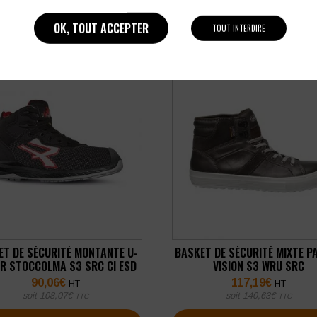
OK, TOUT ACCEPTER
TOUT INTERDIRE
ET DE SÉCURITÉ MONTANTE U-
BASKET DE SÉCURITÉ MIXTE P
R STOCCOLMA S3 SRC CI ESD
VISION S3 WRU SRC
90,06
€
117,19
€
HT
HT
soit
108,07
€
soit
140,63
€
TTC
TTC