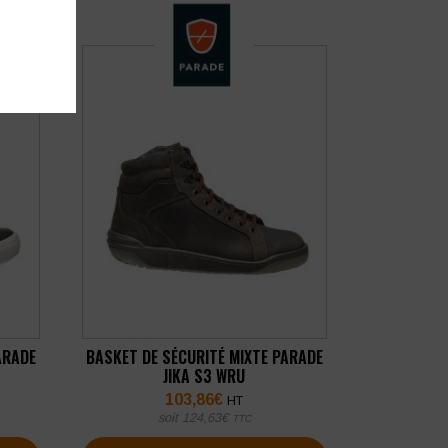
ARADE
BASKET DE SÉCURITÉ MIXTE PARADE
JIKA S3 WRU
103,86
€
HT
soit
124,63
€
TTC