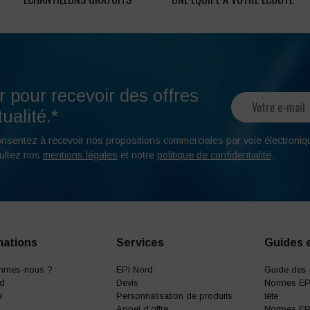
r pour recevoir des offres
ualité.*
onsentez à recevoir nos propositions commerciales par voie électroniq
ultez nos
mentions légales
et notre
politique de confidentialité
.
mations
Services
Guides 
mmes-nous ?
EPI Nord
Guide des 
rd
Devis
Normes EPI
e
Personnalisation de produits
tête
Appel d’offre
Normes EPI