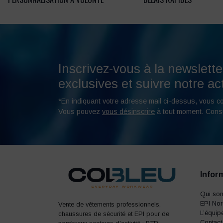
Inscrivez-vous à la newslette
exclusives et suivre notre act
*En indiquant votre adresse mail ci-dessus, vous c
Vous pouvez
vous désinscrire
à tout moment. Cons
Infor
Qui so
EPI No
Vente de vêtements professionnels,
L’équip
chaussures de sécurité et EPI pour de
Contact