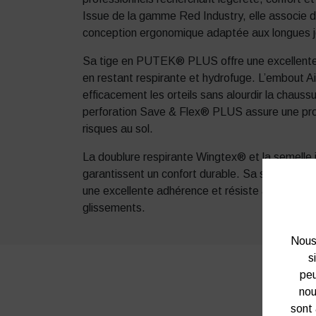
Issue de la gamme Red Industry, elle associe 
conception ergonomique adaptée aux longues jo
Sa tige en PUTEK® PLUS offre une excellente r
en restant respirante et hydrofuge. L’embout 
efficacement les orteils sans alourdir la chaussu
perforation Save & Flex® PLUS assure une prot
risques au sol.
La doublure respirante Wingtex® et la semelle
garantissent un confort durable. Sa semelle ex
une excellente adhérence et résiste aux hydroca
glissements.
Nous 
s
peu
nou
sont 