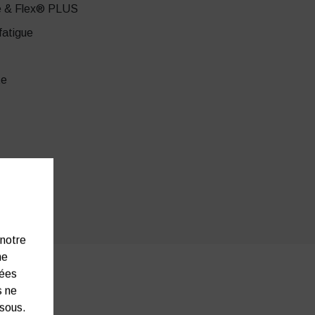
ve & Flex® PLUS
atigue
te
 notre
ne
nées
s ne
ssous.