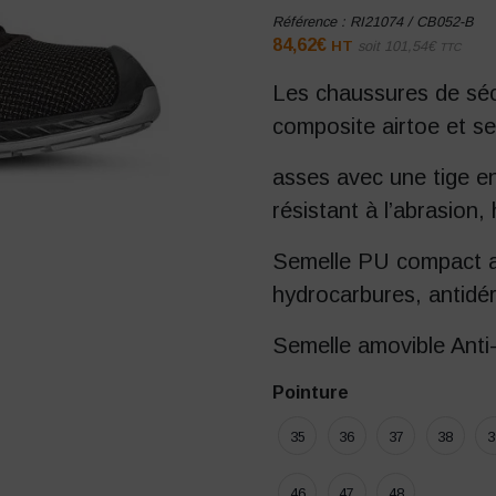
Référence :
RI21074 / CB052-B
84,62
€
HT
soit
101,54
€
TTC
Les chaussures de séc
composite airtoe et se
asses avec une tige
résistant à l’abrasion,
Semelle PU compact an
hydrocarbures, antidér
Semelle amovible Ant
Pointure
35
36
37
38
3
46
47
48