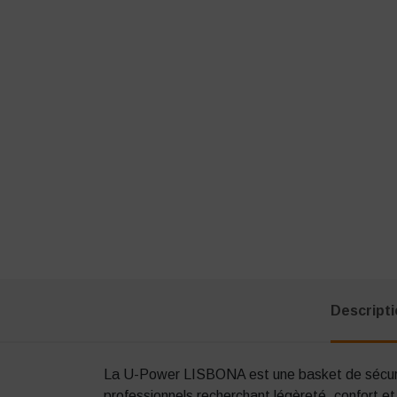
Descript
La U-Power LISBONA est une basket de sécuri
professionnels recherchant légèreté, confort et