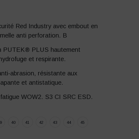
urité Red Industry avec embout en
melle anti perforation. B
 en PUTEK® PLUS hautement
 hydrofuge et respirante.
ti-abrasion, résistante aux
apante et antistatique.
i-fatigue WOW2. S3 CI SRC ESD.
9
40
41
42
43
44
45