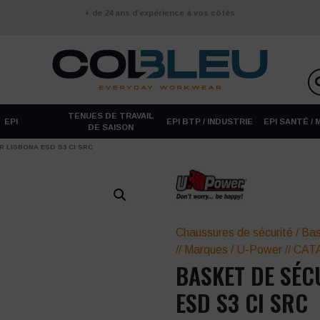
+ de 24 ans d’expérience à vos côtés
TENUES DE TRAVAIL
EPI
EPI BTP / INDUSTRIE
EPI SANTÉ /
DE SAISON
 LISBONA ESD S3 CI SRC
Chaussures de sécurité
/
Bas
//
Marques
/
U-Power
//
CAT
BASKET DE SÉC
ESD S3 CI SRC