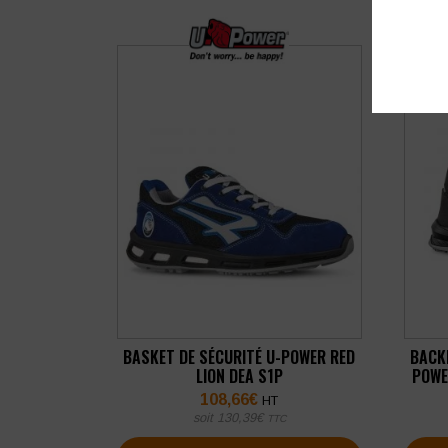
BASKET DE SÉCURITÉ U-POWER RED
BACK
LION DEA S1P
POWE
108,66
€
HT
soit
130,39
€
TTC