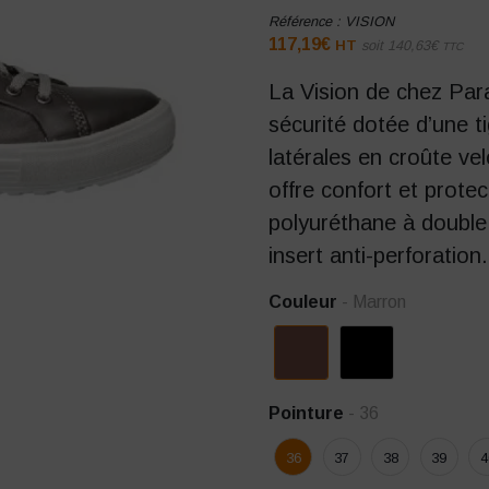
Référence :
VISION
117,19
€
HT
soit
140,63
€
TTC
La Vision de chez Par
sécurité dotée d’une ti
latérales en croûte vel
offre confort et prote
polyuréthane à double
insert anti-perforation.
Couleur
- Marron
Pointure
- 36
36
37
38
39
4