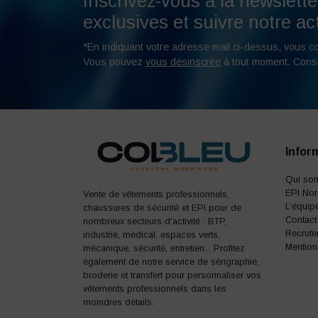
Inscrivez-vous à la newslette
exclusives et suivre notre act
*En indiquant votre adresse mail ci-dessus, vous c
Vous pouvez
vous désinscrire
à tout moment. Cons
Infor
Qui so
EPI No
Vente de vêtements professionnels,
L’équip
chaussures de sécurité et EPI pour de
Contact
nombreux secteurs d'activité : BTP,
Recrute
industrie, médical, espaces verts,
Mention
mécanique, sécurité, entretien... Profitez
également de notre service de sérigraphie,
broderie et transfert pour personnaliser vos
vêtements professionnels dans les
moindres détails.