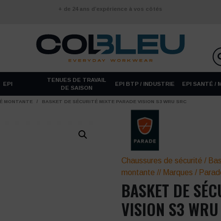
+ de 24 ans d’expérience à vos côtés
TENUES DE TRAVAIL
EPI
EPI BTP / INDUSTRIE
EPI SANTÉ /
DE SAISON
TÉ MONTANTE
/
BASKET DE SÉCURITÉ MIXTE PARADE VISION S3 WRU SRC
Chaussures de sécurité
/
Bas
montante
//
Marques
/
Parad
BASKET DE SÉC
VISION S3 WRU