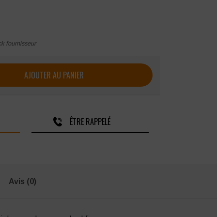
ck fournisseur
curité mixte Parade Vision S3 WRU SRC
AJOUTER AU PANIER
ÊTRE RAPPELÉ
Avis (0)