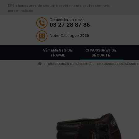
Aller au contenu
EPI
,
chaussures de sécurité
et
vêtements professionnels
personnalisés
Demander un devis
03 27 28 87 86
Notre Catalogue
2025
VÊTEMENTS DE
CHAUSSURES DE
TRAVAIL
SÉCURITÉ
/
CHAUSSURES DE SÉCURITÉ
/
CHAUSSURES DE SÉCURI