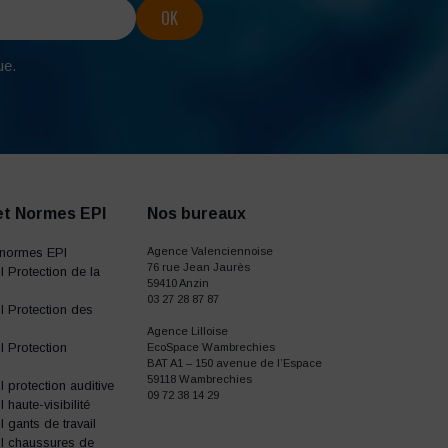
ue.
et Normes EPI
Nos bureaux
normes EPI
Agence Valenciennoise
76 rue Jean Jaurès
 Protection de la
59410 Anzin
03 27 28 87 87
 Protection des
Agence Lilloise
 Protection
EcoSpace Wambrechies
BAT A1 – 150 avenue de l’Espace
59118 Wambrechies
protection auditive
09 72 38 14 29
haute-visibilité
gants de travail
I chaussures de