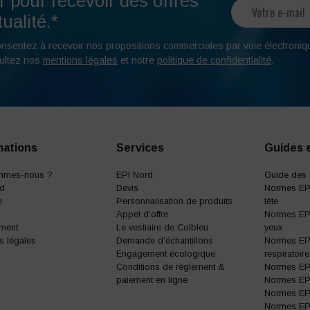
r pour recevoir des offres
ualité.*
onsentez à recevoir nos propositions commerciales par voie électroniq
ultez nos
mentions légales
et notre
politique de confidentialité
.
mations
Services
Guides 
mmes-nous ?
EPI Nord
Guide des 
rd
Devis
Normes EPI
e
Personnalisation de produits
tête
Appel d’offre
Normes EPI
ment
Le vestiaire de Colbleu
yeux
s légales
Demande d’échantillons
Normes EPI
Engagement écologique
respiratoire
Conditions de règlement &
Normes EPI 
paiement en ligne
Normes EPI 
Normes EPI 
Normes EP