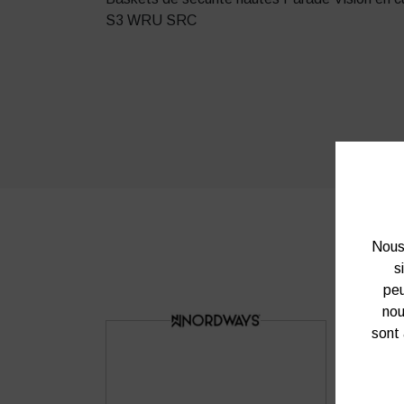
S3 WRU SRC
Nous 
s
peu
nou
sont 