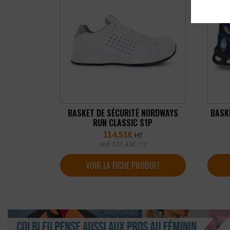
BASKET DE SÉCURITÉ NORDWAYS
BASK
RUN CLASSIC S1P
114,51
€
HT
soit
137,41
€
TTC
VOIR LA FICHE PRODUIT