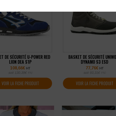
ET DE SÉCURITÉ U-POWER RED
BASKET DE SÉCURITÉ UNIW
LION DEA S1P
DYNAMO S3 ESD
108,66
€
77,76
€
HT
HT
soit
130,39
€
soit
93,31
€
TTC
TTC
VOIR LA FICHE PRODUIT
VOIR LA FICHE PRODUIT