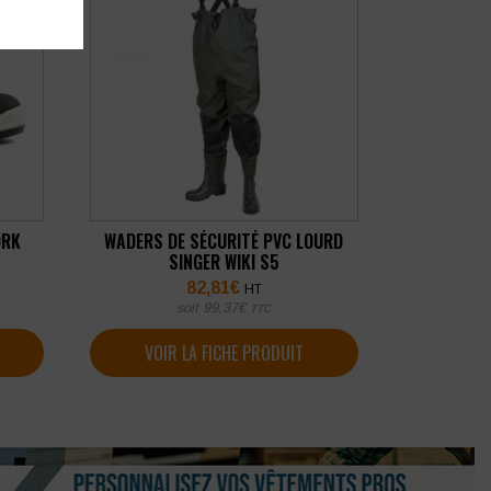
ORK
WADERS DE SÉCURITÉ PVC LOURD
SINGER WIKI S5
82,81
€
HT
soit
99,37
€
TTC
VOIR LA FICHE PRODUIT