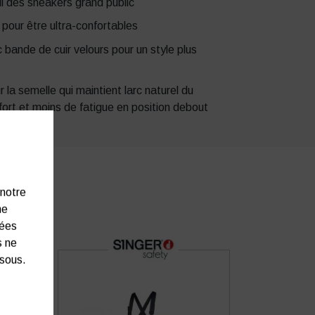
ui des sneakers grand public
pour être ultra-confortables
 bande de cuir velours pour un style plus
la semelle qui maintient larc naturel du
fort et moins de fatigue en position debout
 notre
ne
nées
s ne
ssous.