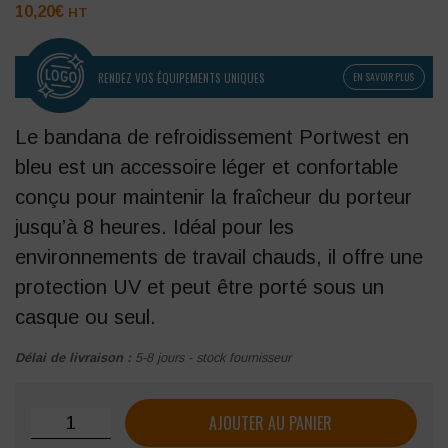
10,20
€
HT
RENDEZ VOS ÉQUIPEMENTS UNIQUES
EN SAVOIR PLUS
Le bandana de refroidissement Portwest en
bleu est un accessoire léger et confortable
conçu pour maintenir la fraîcheur du porteur
jusqu’à 8 heures.
Idéal pour les
environnements de travail chauds, il offre une
protection UV et peut être porté sous un
casque ou seul.
Délai de livraison :
5-8 jours - stock fournisseur
quantité de Bandana PORTWEST de refroidissement
AJOUTER AU PANIER