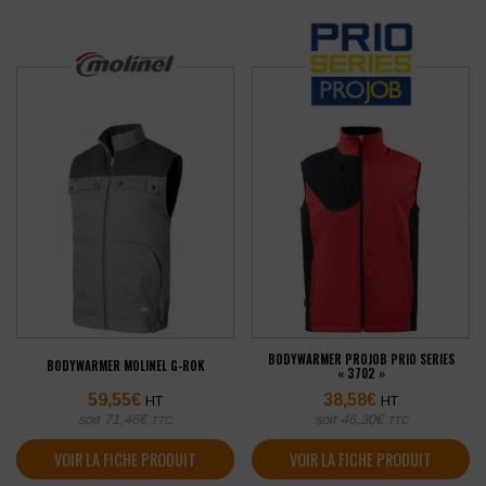
BODYWARMER PROJOB PRIO SERIES
BODYWARMER MOLINEL G-ROK
« 3702 »
59,55
€
38,58
€
HT
HT
soit
71,46
€
soit
46,30
€
TTC
TTC
VOIR LA FICHE PRODUIT
VOIR LA FICHE PRODUIT