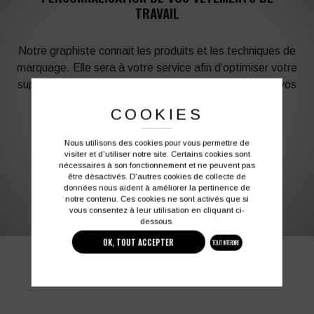
TRAVAIL
Notre graphiste connait les produits et les techniques de
marquage. Elle sera à votre service afin d’optimiser votre
support en fonction des contraintes techniques et de vos
besoins d’image. Profitez de son expérience !
COOKIES
Vous souhaitez avoir plus d’informations ?
Nous utilisons des cookies pour vous permettre de
visiter et d'utiliser notre site. Certains cookies sont
nécessaires à son fonctionnement et ne peuvent pas
être désactivés. D'autres cookies de collecte de
03 27 28 87 86
contact@colbleu.fr
données nous aident à améliorer la pertinence de
notre contenu. Ces cookies ne sont activés que si
vous consentez à leur utilisation en cliquant ci-
dessous.
OK, TOUT ACCEPTER
TOUT INTERDIRE
PRODUITS SIMILAIRES