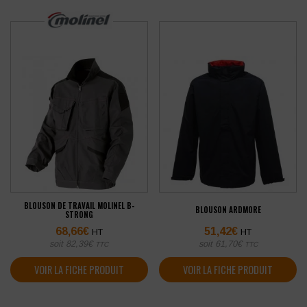
BLOUSON DE TRAVAIL MOLINEL B-
BLOUSON ARDMORE
STRONG
68,66
€
51,42
€
HT
HT
soit
82,39
€
soit
61,70
€
TTC
TTC
VOIR LA FICHE PRODUIT
VOIR LA FICHE PRODUIT