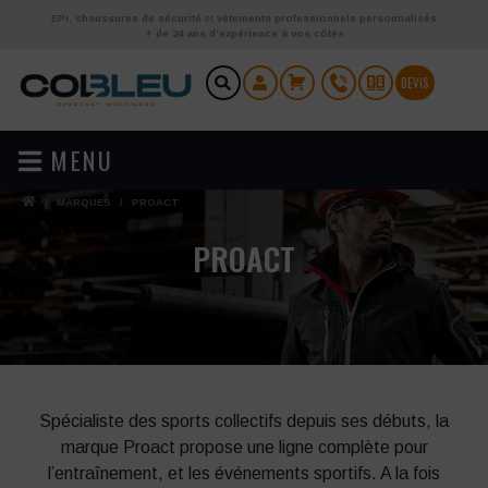
Aller au contenu
EPI
,
chaussures de sécurité
et
vêtements professionnels personnalisés
+ de 24 ans d’expérience à vos côtés
DEVIS
MENU
/
MARQUES
/
PROACT
PROACT
Spécialiste des sports collectifs depuis ses débuts, la
marque Proact propose une ligne complète pour
l’entraînement, et les événements sportifs. A la fois