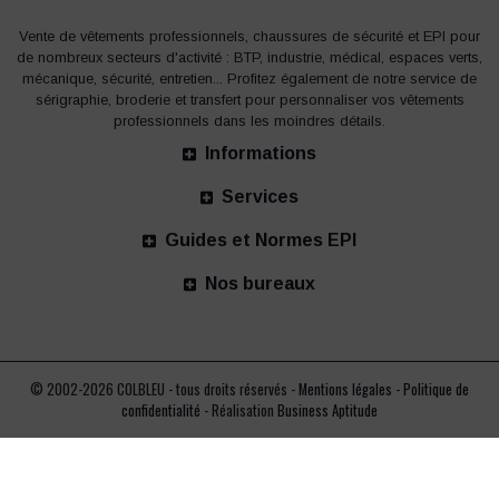
Vente de vêtements professionnels, chaussures de sécurité et EPI pour
de nombreux secteurs d'activité : BTP, industrie, médical, espaces verts,
mécanique, sécurité, entretien... Profitez également de notre service de
sérigraphie, broderie et transfert pour personnaliser vos vêtements
professionnels dans les moindres détails.
Informations
Services
Guides et Normes EPI
Nos bureaux
© 2002-2026 COLBLEU - tous droits réservés -
Mentions légales
-
Politique de
confidentialité
- Réalisation
Business Aptitude