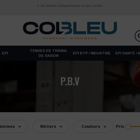
+ de 24 ans d’expérience à vos côtés
TENUES DE TRAVAIL
EPI
EPI BTP / INDUSTRIE
EPI SANTÉ /
DE SAISON
P.B.V
Prix
Normes
Métiers
Couleurs