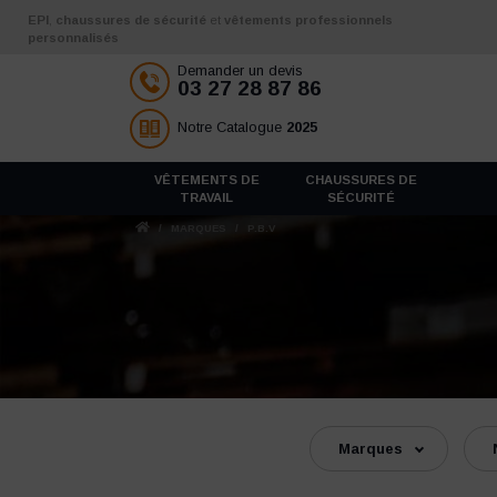
Aller au contenu
EPI
,
chaussures de sécurité
et
vêtements professionnels
personnalisés
Demander un devis
03 27 28 87 86
Notre Catalogue
2025
VÊTEMENTS DE
CHAUSSURES DE
TRAVAIL
SÉCURITÉ
/
MARQUES
/
P.B.V
Marques