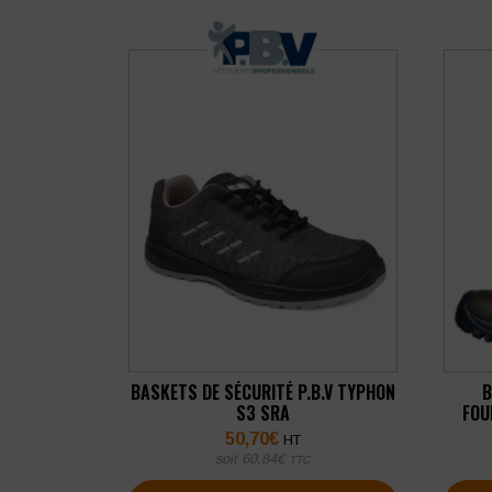
BASKETS DE SÉCURITÉ P.B.V TYPHON
B
S3 SRA
FOU
50,70
€
HT
soit
60,84
€
TTC