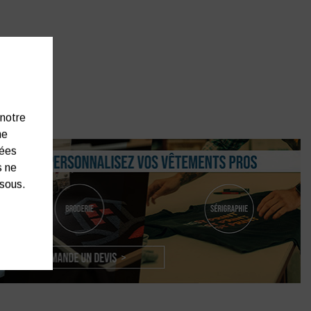
 notre
ne
nées
s ne
ssous.