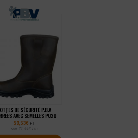
OTTES DE SÉCURITÉ P.B.V
RRÉES AVEC SEMELLES PU2D
59,53
€
HT
soit
71,44
€
TTC