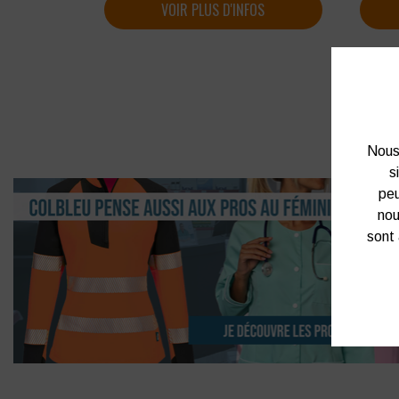
VOIR PLUS D'INFOS
Nous 
s
peu
nou
sont 