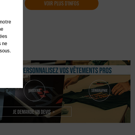
VOIR PLUS D'INFOS
 notre
ne
nées
s ne
ssous.