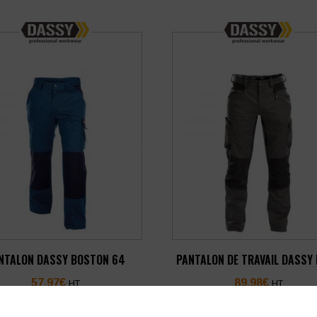
NTALON DASSY BOSTON 64
PANTALON DE TRAVAIL DASSY 
57,97
€
89,98
€
HT
HT
soit
69,56
€
soit
107,98
€
TTC
TTC