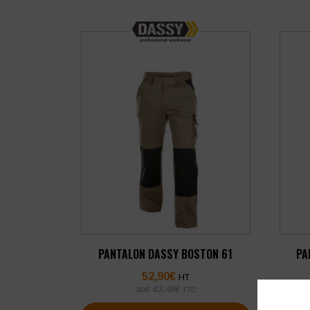
PANTALON DASSY BOSTON 61
PA
52,90
€
HT
soit
63,48
€
TTC