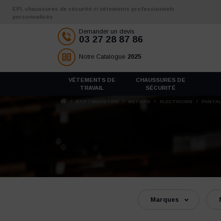
Aller au contenu
EPI
,
chaussures de sécurité
et
vêtements professionnels
personnalisés
Demander un devis
03 27 28 87 86
Notre Catalogue
2025
VÊTEMENTS DE
CHAUSSURES DE
TRAVAIL
SÉCURITÉ
/
BTP / INDUSTRIE
/
MÉTIERS
/
ELECTRICIEN
/
PANTAL
Marques