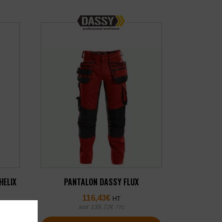
HELIX
PANTALON DASSY FLUX
116,43
€
HT
soit
139,72
€
TTC