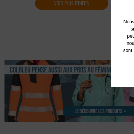
VOIR PLUS D'INFOS
Nous 
s
peu
nou
sont 