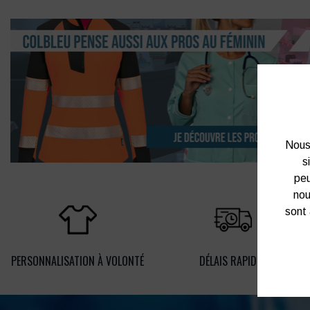
Nous 
s
peu
nou
sont 
PERSONNALISATION À VOLONTÉ
DÉLAIS RAPIDES