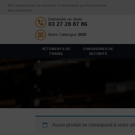
Aller au contenu
EPI
,
chaussures de sécurité
et
vêtements professionnels
personnalisés
Demander un devis
03 27 28 87 86
Notre Catalogue
2025
VÊTEMENTS DE
CHAUSSURES DE
TRAVAIL
SÉCURITÉ
/
MARQUES
/
OPINEL
Aucun produit ne correspond à votre sé