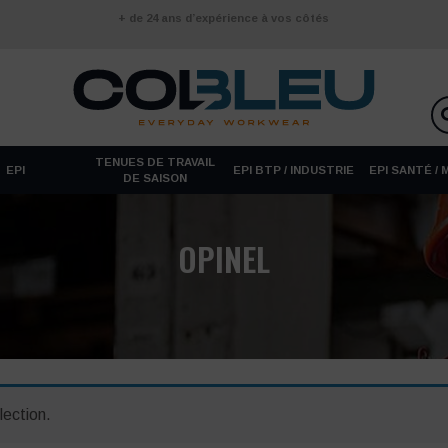
+ de 24 ans d’expérience à vos côtés
TENUES DE TRAVAIL
EPI
EPI BTP / INDUSTRIE
EPI SANTÉ /
DE SAISON
OPINEL
lection.