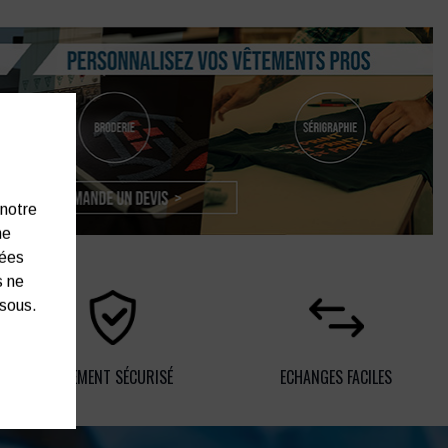
 notre
ne
nées
s ne
ssous.
PAIEMENT SÉCURISÉ
ECHANGES FACILES