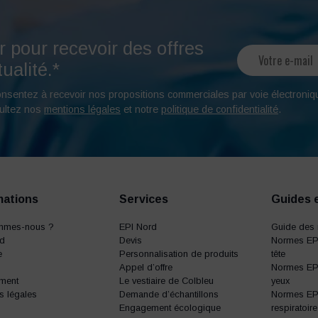
r pour recevoir des offres
ualité.*
onsentez à recevoir nos propositions commerciales par voie électroniq
ultez nos
mentions légales
et notre
politique de confidentialité
.
mations
Services
Guides 
mmes-nous ?
EPI Nord
Guide des 
rd
Devis
Normes EPI
e
Personnalisation de produits
tête
Appel d’offre
Normes EPI
ment
Le vestiaire de Colbleu
yeux
s légales
Demande d’échantillons
Normes EPI
Engagement écologique
respiratoire