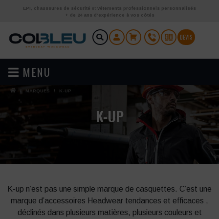
Aller au contenu
EPI
,
chaussures de sécurité
et
vêtements professionnels personnalisés
+ de 24 ans d’expérience à vos côtés
DEVIS
MENU
/
MARQUES
/
K-UP
K-UP
K-up n’est pas une simple marque de casquettes. C’est une
marque d’accessoires Headwear tendances et efficaces ,
déclinés dans plusieurs matières, plusieurs couleurs et