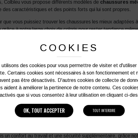
es, Colbleu vous propose différents modèles de
chaussures mé
es caractéristiques et des points forts qui lui sont propres.
que vous puissiez trouver les chaussures les mieux adaptées à 
 grâce à notre large choix de coloris pour rester tendance même s
MME
COOKIES
vous retrouverez des baskets de travail confortables et ergonomi
utilisons des cookies pour vous permettre de visiter et d'utiliser
es baskets qu’à des chaussures de travail, ces modèles vous a
ite. Certains cookies sont nécessaires à son fonctionnement et 
vent pas être désactivés. D'autres cookies de collecte de don
sont agréables à porter et ne fatiguent pas les jambes, même apr
s aident à améliorer la pertinence de notre contenu. Ces cookie
 sans égales pour un confort longue durée.
activés que si vous consentez à leur utilisation en cliquant ci-de
OUR FEMME
OK, TOUT ACCEPTER
TOUT INTERDIRE
ssure médicale pour femme
est l’élément indispensable à la 
a fois un confort au travail et une sécurité supplémentaire, grâc