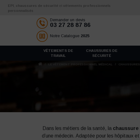
Aller au contenu
EPI
,
chaussures de sécurité
et
vêtements professionnels
personnalisés
Demander un devis
03 27 28 87 86
Notre Catalogue
2025
VÊTEMENTS DE
CHAUSSURES DE
TRAVAIL
SÉCURITÉ
/
LE VÊTEMENT PROFESSIONNEL MÉDICAL
/
CHAUSSURES
Dans les métiers de la santé, la
chaussure
d’une médecin. Adaptée pour les hôpitaux et l