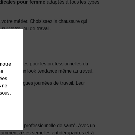
dicales pour femme
adaptés à tous les types
votre métier. Choisissez la chaussure qui
ur votre lieu de travail.
ques, idéales pour les professionnelles du
 notre
ssureront un look tendance même au travail.
ne
nées
ès les longues journées de travail. Leur
s ne
ssous.
tenue d’une professionnelle de santé. Avec un
e notamment à ses semelles antidérapantes et à