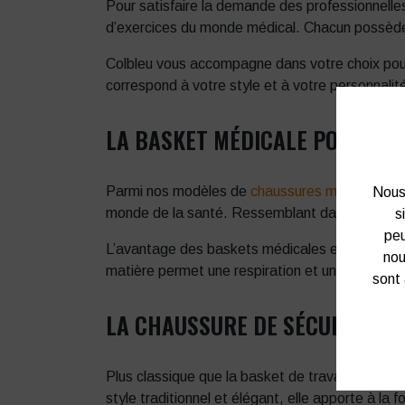
Pour satisfaire la demande des professionnell
d’exercices du monde médical. Chacun possède d
Colbleu vous accompagne dans votre choix pour 
correspond à votre style et à votre personnalité
LA BASKET MÉDICALE POUR FE
Parmi nos modèles de
chaussures médicales
, 
Nous 
monde de la santé. Ressemblant davantage à d
s
peu
L’avantage des baskets médicales est qu’elles 
nou
matière permet une respiration et une légèreté
sont 
LA CHAUSSURE DE SÉCURITÉ P
Plus classique que la basket de travail, la
chau
style traditionnel et élégant, elle apporte à l