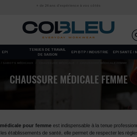
+ de 24 ans d’expérience à vos côtés
TENUES DE TRAVAIL
EPI
EPI BTP / INDUSTRIE
EPI SANTÉ /
DE SAISON
 / SABOTS MÉDICAUX
/
CHAUSSURE MÉDICALE
/
CHAUSSURE MÉDICALE FEMME
CHAUSSURE MÉDICALE FEMME
 médicale pour femme
est indispensable à la tenue professionn
es établissements de santé, elle permet de respecter les règles 