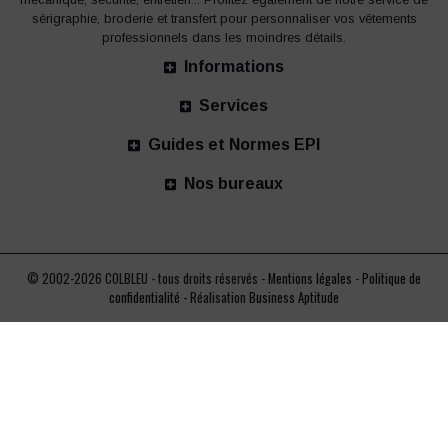
sérigraphie, broderie et transfert pour personnaliser vos vêtements
professionnels dans les moindres détails.
Informations
Services
Guides et Normes EPI
Nos bureaux
© 2002-2026 COLBLEU - tous droits réservés -
Mentions légales
-
Politique de
confidentialité
- Réalisation
Business Aptitude