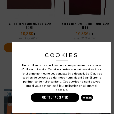
TABLIER DE SERVICE MI-LONG JASSZ
TABLIER DE SERVICE POUR FEMME JASSZ
ROME
BERN
10,88
€
10,53
€
HT
HT
soit
13,06
€
soit
12,64
€
TTC
TTC
VOIR PLUS D'INFOS
VOIR PLUS D'INFOS
COOKIES
Nous utilisons des cookies pour vous permettre de visiter et
d'utiliser notre site. Certains cookies sont nécessaires à son
fonctionnement et ne peuvent pas être désactivés. D'autres
cookies de collecte de données nous aident à améliorer la
[ 4 produits ]
pertinence de notre contenu. Ces cookies ne sont activés
que si vous consentez à leur utilisation en cliquant ci-
dessous.
OK, TOUT ACCEPTER
TOUT INTERDIRE