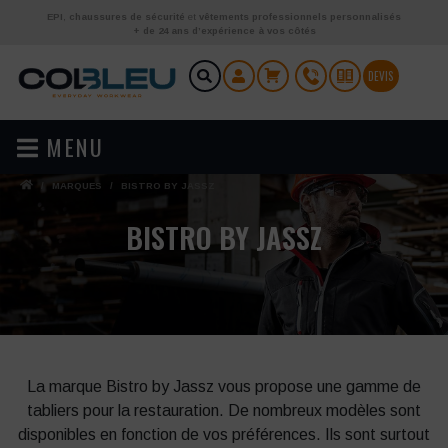
Aller au contenu
EPI
,
chaussures de sécurité
et
vêtements professionnels personnalisés
+ de 24 ans d’expérience à vos côtés
DEVIS
MENU
/
MARQUES
/
BISTRO BY JASSZ
BISTRO BY JASSZ
La marque Bistro by Jassz vous propose une gamme de
tabliers pour la restauration. De nombreux modèles sont
disponibles en fonction de vos préférences. Ils sont surtout