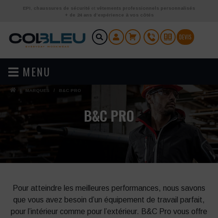
Aller au contenu
EPI
,
chaussures de sécurité
et
vêtements professionnels personnalisés
+ de 24 ans d’expérience à vos côtés
DEVIS
MENU
/
MARQUES
/
B&C PRO
B&C PRO
Pour atteindre les meilleures performances, nous savons
que vous avez besoin d’un équipement de travail parfait,
pour l’intérieur comme pour l’extérieur. B&C Pro vous offre