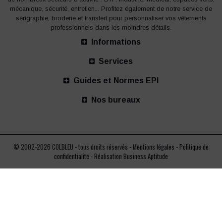
mécanique, sécurité, entretien... Profitez également de notre service de
sérigraphie, broderie et transfert pour personnaliser vos vêtements
professionnels dans les moindres détails.
Informations
Services
Guides et Normes EPI
Nos bureaux
© 2002-2026 COLBLEU - tous droits réservés -
Mentions légales
-
Politique de
confidentialité
- Réalisation
Business Aptitude