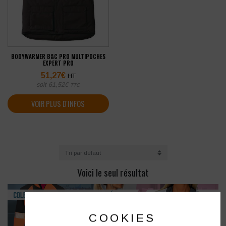
BODYWARMER B&C PRO MULTIPOCHES
EXPERT PRO
51,27
€
HT
soit
61,52
€
TTC
VOIR PLUS D'INFOS
Voici le seul résultat
COOKIES